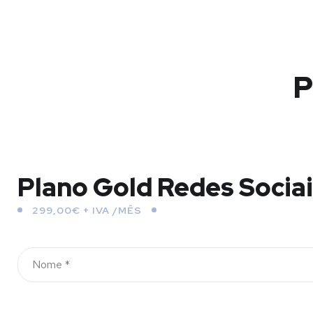
P
Plano Gold Redes Socia
299,00€ + IVA /MÊS