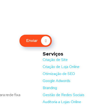
Enviar
Serviços
nida Barros e Soares
Criação de Site
Criação de Loja Online
ga – Portugal
Otimização de SEO
fluxodigital.pt
Google Adwords
351) 253 773 151
Branding
ra rede fixa
Gestão de Redes Sociais
Auditoria a Lojas Online