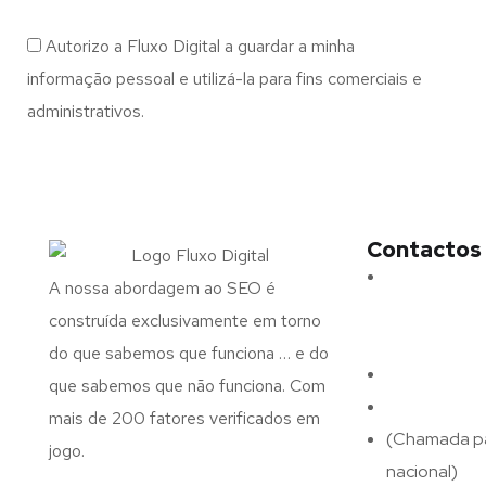
Autorizo a Fluxo Digital a guardar a minha
informação pessoal e utilizá-la para fins comerciais e
administrativos.
Contactos
Morada:
Ave
A nossa abordagem ao SEO é
N.º 375,
construída exclusivamente em torno
4715-213 Bra
do que sabemos que funciona … e do
Email:
geral@
que sabemos que não funciona. Com
Telefone:
(+
mais de 200 fatores verificados em
(Chamada pa
jogo.
nacional)