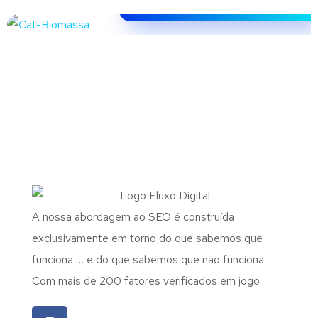
Magasin du Chauffage
OPTIMIZAÇÃO SEO
/
REDESIGN
– Climatização
instala.pt –
DE SITES
Kiosque da Lingerie –
Contratação de
Vestuário
REDESIGN DE SITES
Serviços
Kiosque do Prazer Sex
MARKETING
/
REDESIGN DE SITES
Shop | Produtos
BRANDING
/
CRIAÇÃO DE SITES
/
Klclima – Climatização
Eróticos
OPTIMIZAÇÃO SEO
GESTÃO DE REDES SOCIAIS
/
REDESIGN DE SITES
Loja Climatiza –
OPTIMIZAÇÃO SEO
/
REDESIGN
Climatização
DE SITES
REDESIGN DE SITES
A nossa abordagem ao SEO é construída
exclusivamente em torno do que sabemos que
funciona … e do que sabemos que não funciona.
Com mais de 200 fatores verificados em jogo.