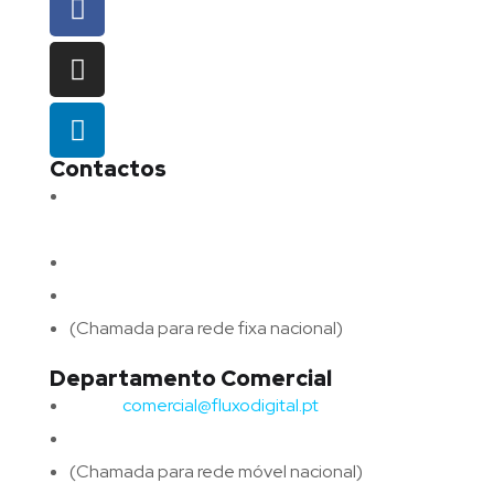
Contactos
Morada:
Avenida Barros e Soares N.º 375,
4715-213 Braga – Portugal
Email:
geral@fluxodigital.pt
Telefone:
(+351) 253 773 151
(Chamada para rede fixa nacional)
Departamento Comercial
Email:
comercial@fluxodigital.pt
Telefone:
(+351)
917 417 057
(Chamada para rede móvel nacional)