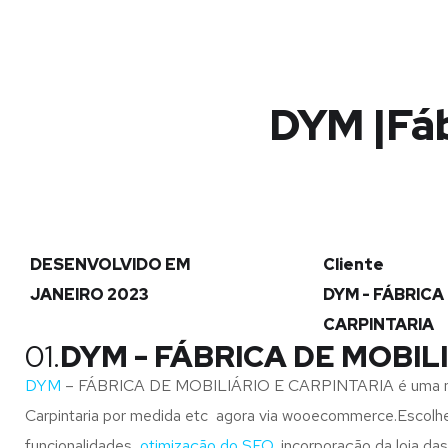
DYM |Fáb
DESENVOLVIDO EM
Cliente
JANEIRO 2023
DYM - FÁBRICA
CARPINTARIA
01.
DYM - FÁBRICA DE MOBIL
DYM
– FÁBRICA DE MOBILIÁRIO E CARPINTARIA é uma marca 
Carpintaria por medida etc agora via wooecommerce.Escolheu
funcionalidades,
otimização do SEO
, incorporação da loja d