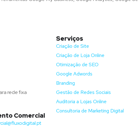
Serviços
nida Barros e Soares
Criação de Site
Criação de Loja Online
ga – Portugal
Otimização de SEO
fluxodigital.pt
Google Adwords
351) 253 773 151
Branding
ra rede fixa
Gestão de Redes Sociais
Auditoria a Lojas Online
Consultoria de Marketing Digital
nto Comercial
ial@fluxodigital.pt
+351)
917 417 057