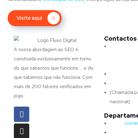
Visite aqui
Contactos
Morada:
Ave
A nossa abordagem ao SEO é
N.º 375,
construída exclusivamente em torno
4715-213 Bra
do que sabemos que funciona … e do
Email:
geral@
que sabemos que não funciona. Com
Telefone:
(+
mais de 200 fatores verificados em
(Chamada pa
jogo.
nacional)
Departame
Email:
comerc
Telefone:
(