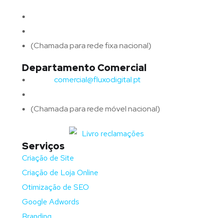
4715-213 Braga – Portugal
Email:
geral@fluxodigital.pt
Telefone:
(+351) 253 773 151
(Chamada para rede fixa nacional)
Departamento Comercial
Email:
comercial@fluxodigital.pt
Telefone:
(+351)
917 417 057
(Chamada para rede móvel nacional)
Serviços
Criação de Site
Criação de Loja Online
Otimização de SEO
Google Adwords
Branding