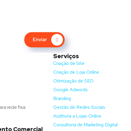
Enviar
Serviços
nida Barros e Soares
Criação de Site
Criação de Loja Online
ga – Portugal
Otimização de SEO
fluxodigital.pt
Google Adwords
351) 253 773 151
Branding
ra rede fixa
Gestão de Redes Sociais
Auditoria a Lojas Online
Consultoria de Marketing Digital
nto Comercial