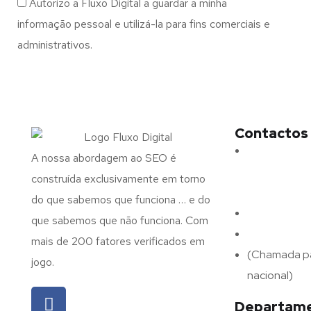
Autorizo a Fluxo Digital a guardar a minha
informação pessoal e utilizá-la para fins comerciais e
administrativos.
Contactos
Morada:
Ave
A nossa abordagem ao SEO é
N.º 375,
construída exclusivamente em torno
4715-213 Bra
do que sabemos que funciona … e do
Email:
geral@
que sabemos que não funciona. Com
Telefone:
(+
mais de 200 fatores verificados em
(Chamada pa
jogo.
nacional)
Departame