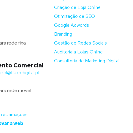
Criação de Loja Online
ga – Portugal
Otimização de SEO
fluxodigital.pt
Google Adwords
351) 253 773 151
Branding
ra rede fixa
Gestão de Redes Sociais
Auditoria a Lojas Online
Consultoria de Marketing Digital
nto Comercial
ial@fluxodigital.pt
+351)
917 417 057
ra rede móvel
novar a web