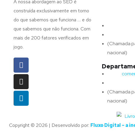
A nossa abordagem ao SEO é
N.º 375,
construída exclusivamente em torno
4715-213 Bra
do que sabemos que funciona … e do
Email:
geral@
que sabemos que não funciona. Com
Telefone:
(+
mais de 200 fatores verificados em
(Chamada pa
jogo.
nacional)
Departame
Email:
comerc
Telefone:
(
(Chamada pa
nacional)
Copyright © 2026 | Desenvolvido por:
Fluxo Digital – a i