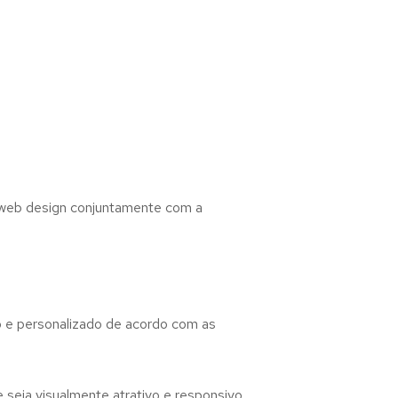
web design conjuntamente com a
co e personalizado de acordo com as
seja visualmente atrativo e responsivo,