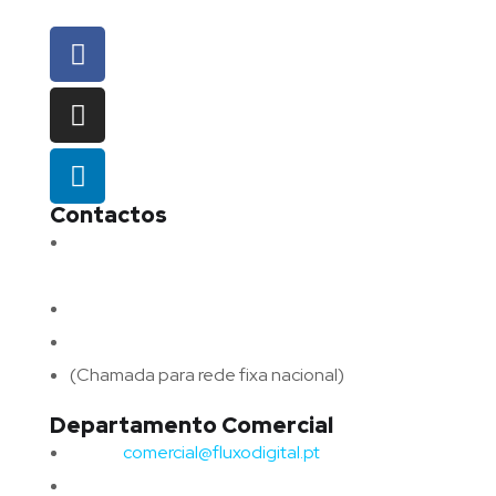
Contactos
Morada:
Avenida Barros e Soares N.º 375,
4715-213 Braga – Portugal
Email:
geral@fluxodigital.pt
Telefone:
(+351) 253 773 151
(Chamada para rede fixa nacional)
Departamento Comercial
Email:
comercial@fluxodigital.pt
Telefone:
(+351)
917 417 057