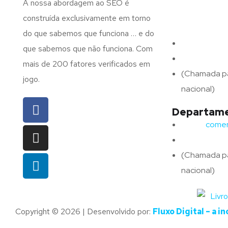
A nossa abordagem ao SEO é
N.º 375,
construída exclusivamente em torno
4715-213 Bra
do que sabemos que funciona … e do
Email:
geral@
que sabemos que não funciona. Com
Telefone:
(+
mais de 200 fatores verificados em
(Chamada pa
jogo.
nacional)
Departame
Email:
comerc
Telefone:
(
(Chamada pa
nacional)
Copyright © 2026 | Desenvolvido por:
Fluxo Digital – a i