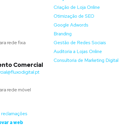
Criação de Loja Online
ga – Portugal
Otimização de SEO
fluxodigital.pt
Google Adwords
351) 253 773 151
Branding
ra rede fixa
Gestão de Redes Sociais
Auditoria a Lojas Online
Consultoria de Marketing Digital
nto Comercial
ial@fluxodigital.pt
+351)
917 417 057
ra rede móvel
novar a web