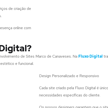
iços de criação de
s.
resença online com
Digital?
nvolvimento de Sites Marco de Canaveses. Na
Fluxo Digital
tr
stético e funcional.
Design Personalizado e Responsivo
Cada site criado pela Fluxo Digital é úni
necessidades específicas do cliente.
Os nossos designers garantem que o site 