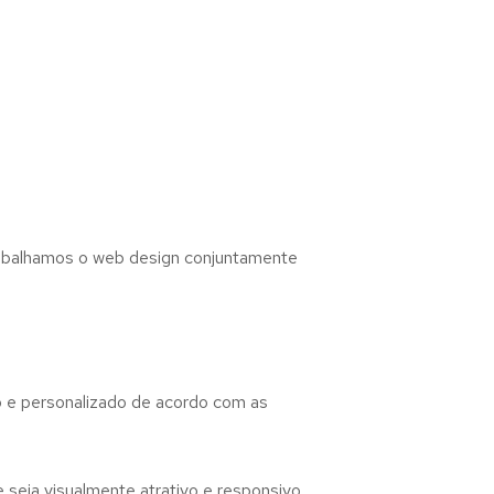
abalhamos o web design conjuntamente
co e personalizado de acordo com as
seja visualmente atrativo e responsivo,