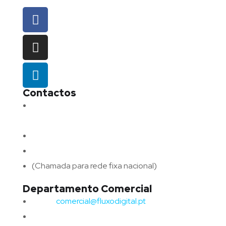
Contactos
Morada:
Avenida Barros e Soares N.º 375,
4715-213 Braga – Portugal
Email:
geral@fluxodigital.pt
Telefone:
(+351) 253 773 151
(Chamada para rede fixa nacional)
Departamento Comercial
Email:
comercial@fluxodigital.pt
Telefone:
(+351)
917 417 057