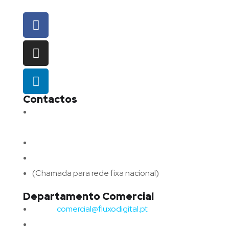
Contactos
Morada:
Avenida Barros e Soares N.º 375,
4715-213 Braga – Portugal
Email:
geral@fluxodigital.pt
Telefone:
(+351) 253 773 151
(Chamada para rede fixa nacional)
Departamento Comercial
Email:
comercial@fluxodigital.pt
Telefone:
(+351)
917 417 057