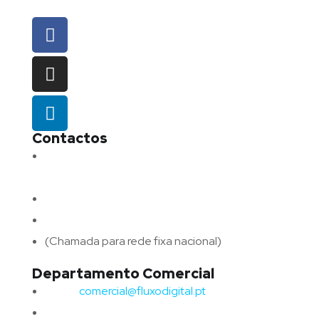
Contactos
Morada:
Avenida Barros e Soares N.º 375,
4715-213 Braga – Portugal
Email:
geral@fluxodigital.pt
Telefone:
(+351) 253 773 151
(Chamada para rede fixa nacional)
Departamento Comercial
Email:
comercial@fluxodigital.pt
Telefone:
(+351)
917 417 057