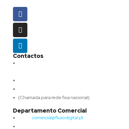
Contactos
Morada:
Avenida Barros e Soares N.º 375,
4715-213 Braga – Portugal
Email:
geral@fluxodigital.pt
Telefone:
(+351) 253 773 151
(Chamada para rede fixa nacional)
Departamento Comercial
Email:
comercial@fluxodigital.pt
Telefone:
(+351)
917 417 057