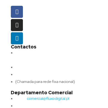
Contactos
Morada:
Avenida Barros e Soares N.º 375,
4715-213 Braga – Portugal
Email:
geral@fluxodigital.pt
Telefone:
(+351) 253 773 151
(Chamada para rede fixa nacional)
Departamento Comercial
Email:
comercial@fluxodigital.pt
Telefone:
(+351)
917 417 057