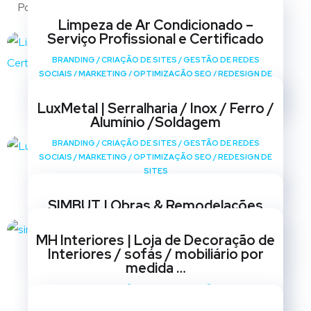
Portfólio
Limpeza de Ar Condicionado –
Serviço Profissional e Certificado
BRANDING
/
CRIAÇÃO DE SITES
/
GESTÃO DE REDES
SOCIAIS
/
MARKETING
/
OPTIMIZAÇÃO SEO
/
REDESIGN DE
SITES
LuxMetal | Serralharia / Inox / Ferro /
Alumínio /Soldagem
BRANDING
/
CRIAÇÃO DE SITES
/
GESTÃO DE REDES
SOCIAIS
/
MARKETING
/
OPTIMIZAÇÃO SEO
/
REDESIGN DE
SITES
SIMBUT | Obras & Remodelações
BRANDING
/
CRIAÇÃO DE SITES
/
GESTÃO DE REDES
MH Interiores | Loja de Decoração de
SOCIAIS
/
MARKETING
/
OPTIMIZAÇÃO SEO
/
REDESIGN DE
Interiores / sofás / mobiliário por
SITES
medida …
BRANDING
/
CRIAÇÃO DE SITES
/
GESTÃO DE REDES
SOCIAIS
/
MARKETING
/
OPTIMIZAÇÃO SEO
/
REDESIGN DE