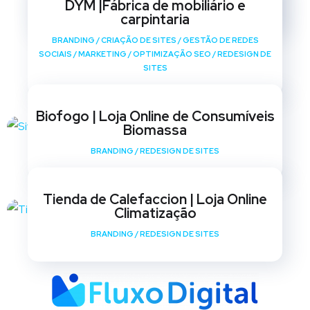
DYM |Fábrica de mobiliário e
SITES
carpintaria
BRANDING
/
CRIAÇÃO DE SITES
/
GESTÃO DE REDES
SOCIAIS
/
MARKETING
/
OPTIMIZAÇÃO SEO
/
REDESIGN DE
SITES
Biofogo | Loja Online de Consumíveis
Biomassa
BRANDING
/
REDESIGN DE SITES
Tienda de Calefaccion | Loja Online
Climatização
BRANDING
/
REDESIGN DE SITES