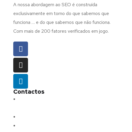
A nossa abordagem ao SEO é construída
exclusivamente em torno do que sabemos que
funciona … e do que sabemos que não funciona.
Com mais de 200 fatores verificados em jogo.
Contactos
Morada:
Avenida Barros e Soares N.º 375,
4715-213 Braga – Portugal
Email:
geral@fluxodigital.pt
Telefone:
(+351) 253 773 151