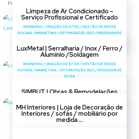
Portfólio
Limpeza de Ar Condicionado –
Serviço Profissional e Certificado
BRANDING
/
CRIAÇÃO DE SITES
/
GESTÃO DE REDES
SOCIAIS
/
MARKETING
/
OPTIMIZAÇÃO SEO
/
REDESIGN DE
SITES
LuxMetal | Serralharia / Inox / Ferro /
Alumínio /Soldagem
BRANDING
/
CRIAÇÃO DE SITES
/
GESTÃO DE REDES
SOCIAIS
/
MARKETING
/
OPTIMIZAÇÃO SEO
/
REDESIGN DE
SITES
SIMBUT | Obras & Remodelações
BRANDING
/
CRIAÇÃO DE SITES
/
GESTÃO DE REDES
MH Interiores | Loja de Decoração de
SOCIAIS
/
MARKETING
/
OPTIMIZAÇÃO SEO
/
REDESIGN DE
Interiores / sofás / mobiliário por
SITES
medida …
BRANDING
/
CRIAÇÃO DE SITES
/
GESTÃO DE REDES
SOCIAIS
/
MARKETING
/
OPTIMIZAÇÃO SEO
/
REDESIGN DE