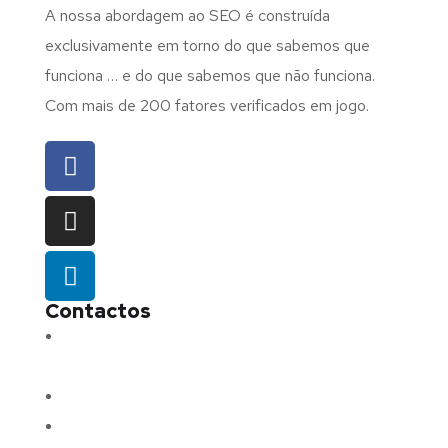
A nossa abordagem ao SEO é construída
exclusivamente em torno do que sabemos que
funciona … e do que sabemos que não funciona.
Com mais de 200 fatores verificados em jogo.
Contactos
Morada:
Avenida Barros e Soares N.º 375,
4715-213 Braga – Portugal
Email:
geral@fluxodigital.pt
Telefone:
(+351) 253 773 151