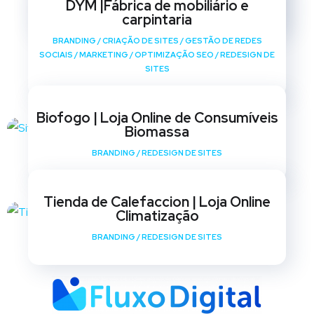
DYM |Fábrica de mobiliário e
SITES
carpintaria
BRANDING
/
CRIAÇÃO DE SITES
/
GESTÃO DE REDES
SOCIAIS
/
MARKETING
/
OPTIMIZAÇÃO SEO
/
REDESIGN DE
SITES
Biofogo | Loja Online de Consumíveis
Biomassa
BRANDING
/
REDESIGN DE SITES
Tienda de Calefaccion | Loja Online
Climatização
BRANDING
/
REDESIGN DE SITES