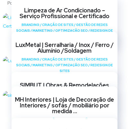
Portfólio
Limpeza de Ar Condicionado –
Serviço Profissional e Certificado
BRANDING
/
CRIAÇÃO DE SITES
/
GESTÃO DE REDES
SOCIAIS
/
MARKETING
/
OPTIMIZAÇÃO SEO
/
REDESIGN DE
SITES
LuxMetal | Serralharia / Inox / Ferro /
Alumínio /Soldagem
BRANDING
/
CRIAÇÃO DE SITES
/
GESTÃO DE REDES
SOCIAIS
/
MARKETING
/
OPTIMIZAÇÃO SEO
/
REDESIGN DE
SITES
SIMBUT | Obras & Remodelações
BRANDING
/
CRIAÇÃO DE SITES
/
GESTÃO DE REDES
MH Interiores | Loja de Decoração de
SOCIAIS
/
MARKETING
/
OPTIMIZAÇÃO SEO
/
REDESIGN DE
Interiores / sofás / mobiliário por
SITES
medida …
BRANDING
/
CRIAÇÃO DE SITES
/
GESTÃO DE REDES
SOCIAIS
/
MARKETING
/
OPTIMIZAÇÃO SEO
/
REDESIGN DE