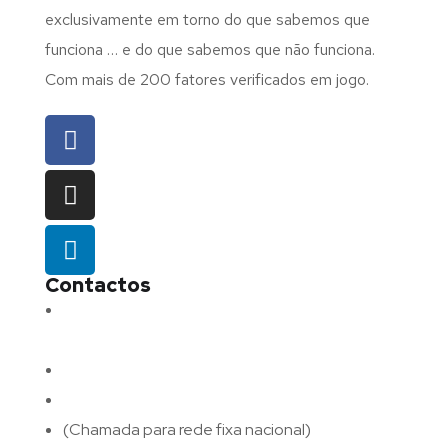
exclusivamente em torno do que sabemos que
funciona … e do que sabemos que não funciona.
Com mais de 200 fatores verificados em jogo.
Contactos
Morada:
Avenida Barros e Soares N.º 375,
4715-213 Braga – Portugal
Email:
geral@fluxodigital.pt
Telefone:
(+351) 253 773 151
(Chamada para rede fixa nacional)