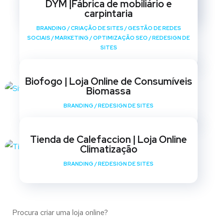
DYM |Fábrica de mobiliário e
SITES
carpintaria
BRANDING
/
CRIAÇÃO DE SITES
/
GESTÃO DE REDES
SOCIAIS
/
MARKETING
/
OPTIMIZAÇÃO SEO
/
REDESIGN DE
SITES
Biofogo | Loja Online de Consumíveis
Biomassa
BRANDING
/
REDESIGN DE SITES
Tienda de Calefaccion | Loja Online
Climatização
BRANDING
/
REDESIGN DE SITES
Procura criar uma loja online?