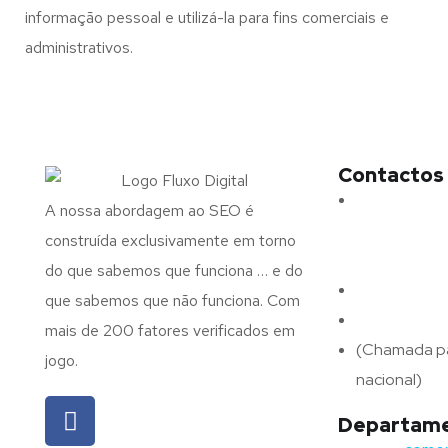
informação pessoal e utilizá-la para fins comerciais e
administrativos.
Contactos
Morada:
Ave
A nossa abordagem ao SEO é
N.º 375,
construída exclusivamente em torno
4715-213 Bra
do que sabemos que funciona … e do
Email:
geral@
que sabemos que não funciona. Com
Telefone:
(+
mais de 200 fatores verificados em
(Chamada pa
jogo.
nacional)
Departame