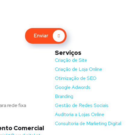
Enviar
Serviços
nida Barros e Soares
Criação de Site
Criação de Loja Online
ga – Portugal
Otimização de SEO
fluxodigital.pt
Google Adwords
351) 253 773 151
Branding
ra rede fixa
Gestão de Redes Sociais
Auditoria a Lojas Online
Consultoria de Marketing Digital
nto Comercial