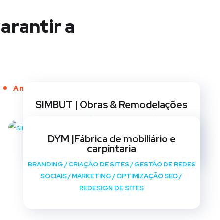
arantir a
Anos de Serviço
SIMBUT | Obras & Remodelações
BRANDING
/
CRIAÇÃO DE SITES
/
GESTÃO DE REDES
SOCIAIS
/
MARKETING
/
OPTIMIZAÇÃO SEO
/
DYM |Fábrica de mobiliário e
REDESIGN DE SITES
carpintaria
BRANDING
/
CRIAÇÃO DE SITES
/
GESTÃO DE REDES
SOCIAIS
/
MARKETING
/
OPTIMIZAÇÃO SEO
/
REDESIGN DE SITES