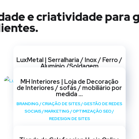
dade e criatividade para g
ientes.
Websites
LuxMetal | Serralharia / Inox / Ferro /
Alumínio /Soldagem
BRANDING
/
CRIAÇÃO DE SITES
/
GESTÃO DE REDES
MH Interiores | Loja de Decoração
SOCIAIS
/
MARKETING
/
OPTIMIZAÇÃO SEO
/
de Interiores / sofás / mobiliário por
REDESIGN DE SITES
medida …
BRANDING
/
CRIAÇÃO DE SITES
/
GESTÃO DE REDES
SOCIAIS
/
MARKETING
/
OPTIMIZAÇÃO SEO
/
REDESIGN DE SITES