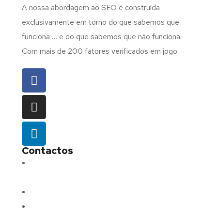
A nossa abordagem ao SEO é construída
exclusivamente em torno do que sabemos que
funciona … e do que sabemos que não funciona.
Com mais de 200 fatores verificados em jogo.
Contactos
Morada:
Avenida Barros e Soares N.º 375,
4715-213 Braga – Portugal
Email:
geral@fluxodigital.pt
Telefone:
(+351) 253 773 151