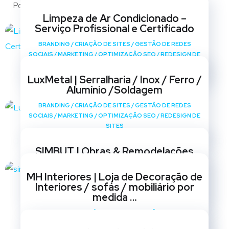
Portfólio
Limpeza de Ar Condicionado –
Serviço Profissional e Certificado
BRANDING
/
CRIAÇÃO DE SITES
/
GESTÃO DE REDES
SOCIAIS
/
MARKETING
/
OPTIMIZAÇÃO SEO
/
REDESIGN DE
SITES
LuxMetal | Serralharia / Inox / Ferro /
Alumínio /Soldagem
BRANDING
/
CRIAÇÃO DE SITES
/
GESTÃO DE REDES
SOCIAIS
/
MARKETING
/
OPTIMIZAÇÃO SEO
/
REDESIGN DE
SITES
SIMBUT | Obras & Remodelações
BRANDING
/
CRIAÇÃO DE SITES
/
GESTÃO DE REDES
MH Interiores | Loja de Decoração de
SOCIAIS
/
MARKETING
/
OPTIMIZAÇÃO SEO
/
REDESIGN DE
Interiores / sofás / mobiliário por
SITES
medida …
BRANDING
/
CRIAÇÃO DE SITES
/
GESTÃO DE REDES
SOCIAIS
/
MARKETING
/
OPTIMIZAÇÃO SEO
/
REDESIGN DE