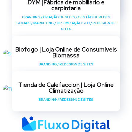
DYM |Fábrica de mobiliário e
SITES
carpintaria
BRANDING
/
CRIAÇÃO DE SITES
/
GESTÃO DE REDES
SOCIAIS
/
MARKETING
/
OPTIMIZAÇÃO SEO
/
REDESIGN DE
SITES
Biofogo | Loja Online de Consumíveis
Biomassa
BRANDING
/
REDESIGN DE SITES
Tienda de Calefaccion | Loja Online
Climatização
BRANDING
/
REDESIGN DE SITES