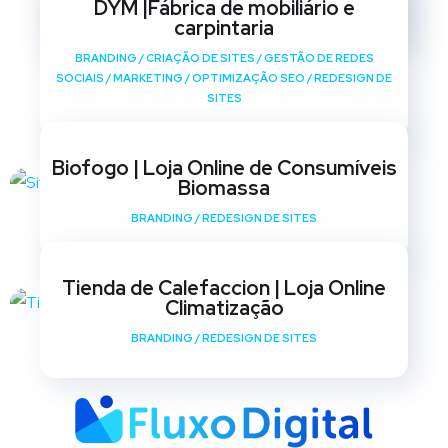
DYM |Fábrica de mobiliário e
SITES
carpintaria
BRANDING
/
CRIAÇÃO DE SITES
/
GESTÃO DE REDES
SOCIAIS
/
MARKETING
/
OPTIMIZAÇÃO SEO
/
REDESIGN DE
SITES
Biofogo | Loja Online de Consumíveis
Biomassa
BRANDING
/
REDESIGN DE SITES
Tienda de Calefaccion | Loja Online
Climatização
BRANDING
/
REDESIGN DE SITES