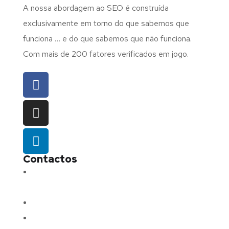
A nossa abordagem ao SEO é construída
exclusivamente em torno do que sabemos que
funciona … e do que sabemos que não funciona.
Com mais de 200 fatores verificados em jogo.
Contactos
Morada:
Avenida Barros e Soares N.º 375,
4715-213 Braga – Portugal
Email:
geral@fluxodigital.pt
Telefone:
(+351) 253 773 151