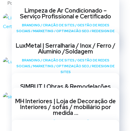
Portfólio
Limpeza de Ar Condicionado –
Serviço Profissional e Certificado
BRANDING
/
CRIAÇÃO DE SITES
/
GESTÃO DE REDES
SOCIAIS
/
MARKETING
/
OPTIMIZAÇÃO SEO
/
REDESIGN DE
SITES
LuxMetal | Serralharia / Inox / Ferro /
Alumínio /Soldagem
BRANDING
/
CRIAÇÃO DE SITES
/
GESTÃO DE REDES
SOCIAIS
/
MARKETING
/
OPTIMIZAÇÃO SEO
/
REDESIGN DE
SITES
SIMBUT | Obras & Remodelações
BRANDING
/
CRIAÇÃO DE SITES
/
GESTÃO DE REDES
MH Interiores | Loja de Decoração de
SOCIAIS
/
MARKETING
/
OPTIMIZAÇÃO SEO
/
REDESIGN DE
Interiores / sofás / mobiliário por
SITES
medida …
BRANDING
/
CRIAÇÃO DE SITES
/
GESTÃO DE REDES
SOCIAIS
/
MARKETING
/
OPTIMIZAÇÃO SEO
/
REDESIGN DE