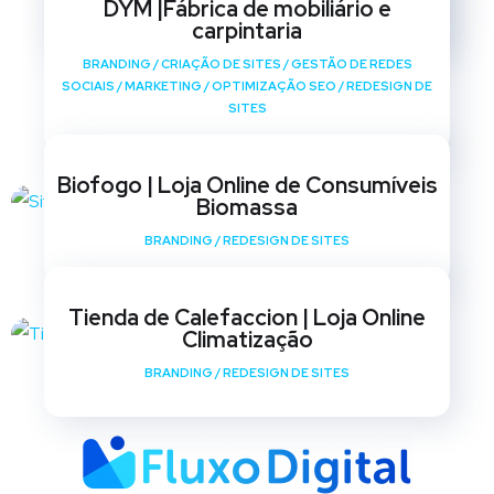
DYM |Fábrica de mobiliário e
SITES
carpintaria
BRANDING
/
CRIAÇÃO DE SITES
/
GESTÃO DE REDES
SOCIAIS
/
MARKETING
/
OPTIMIZAÇÃO SEO
/
REDESIGN DE
SITES
Biofogo | Loja Online de Consumíveis
Biomassa
BRANDING
/
REDESIGN DE SITES
Tienda de Calefaccion | Loja Online
Climatização
BRANDING
/
REDESIGN DE SITES