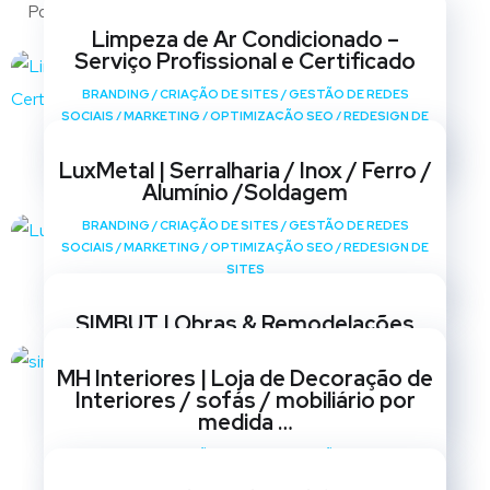
Portfólio
Limpeza de Ar Condicionado –
Serviço Profissional e Certificado
BRANDING
/
CRIAÇÃO DE SITES
/
GESTÃO DE REDES
SOCIAIS
/
MARKETING
/
OPTIMIZAÇÃO SEO
/
REDESIGN DE
SITES
LuxMetal | Serralharia / Inox / Ferro /
Alumínio /Soldagem
BRANDING
/
CRIAÇÃO DE SITES
/
GESTÃO DE REDES
SOCIAIS
/
MARKETING
/
OPTIMIZAÇÃO SEO
/
REDESIGN DE
SITES
SIMBUT | Obras & Remodelações
BRANDING
/
CRIAÇÃO DE SITES
/
GESTÃO DE REDES
MH Interiores | Loja de Decoração de
SOCIAIS
/
MARKETING
/
OPTIMIZAÇÃO SEO
/
REDESIGN DE
Interiores / sofás / mobiliário por
SITES
medida …
BRANDING
/
CRIAÇÃO DE SITES
/
GESTÃO DE REDES
SOCIAIS
/
MARKETING
/
OPTIMIZAÇÃO SEO
/
REDESIGN DE