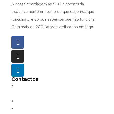
A nossa abordagem ao SEO é construída
exclusivamente em torno do que sabemos que
funciona … e do que sabemos que não funciona.
Com mais de 200 fatores verificados em jogo.
Contactos
Morada:
Avenida Barros e Soares N.º 375,
4715-213 Braga – Portugal
Email:
geral@fluxodigital.pt
Telefone:
(+351) 253 773 151