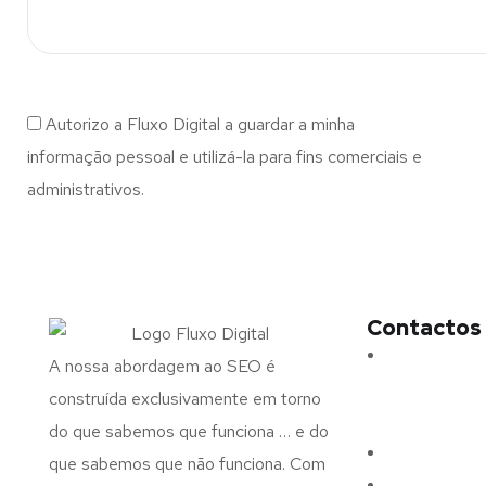
Autorizo a Fluxo Digital a guardar a minha
informação pessoal e utilizá-la para fins comerciais e
administrativos.
Contactos
Morada:
Ave
A nossa abordagem ao SEO é
N.º 375,
construída exclusivamente em torno
4715-213 Bra
do que sabemos que funciona … e do
Email:
geral@
que sabemos que não funciona. Com
Telefone:
(+