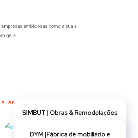
s empresas ambiciosas como a sua a
m geral.
Anos de Serviço
SIMBUT | Obras & Remodelações
BRANDING
/
CRIAÇÃO DE SITES
/
GESTÃO DE REDES
SOCIAIS
/
MARKETING
/
OPTIMIZAÇÃO SEO
/
DYM |Fábrica de mobiliário e
REDESIGN DE SITES