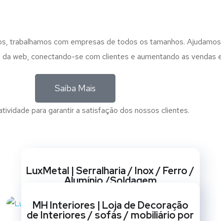
anos, trabalhamos com empresas de todos os tamanhos. Ajudamo
ego da web, conectando-se com clientes e aumentando as vendas e
Saiba Mais
ividade para garantir a satisfação dos nossos clientes.
Websites
LuxMetal | Serralharia / Inox / Ferro /
Alumínio /Soldagem
BRANDING
/
CRIAÇÃO DE SITES
/
GESTÃO DE REDES
MH Interiores | Loja de Decoração
SOCIAIS
/
MARKETING
/
OPTIMIZAÇÃO SEO
/
de Interiores / sofás / mobiliário por
REDESIGN DE SITES