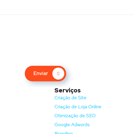
Enviar
Serviços
nida Barros e Soares
Criação de Site
Criação de Loja Online
ga – Portugal
Otimização de SEO
fluxodigital.pt
Google Adwords
351) 253 773 151
Branding