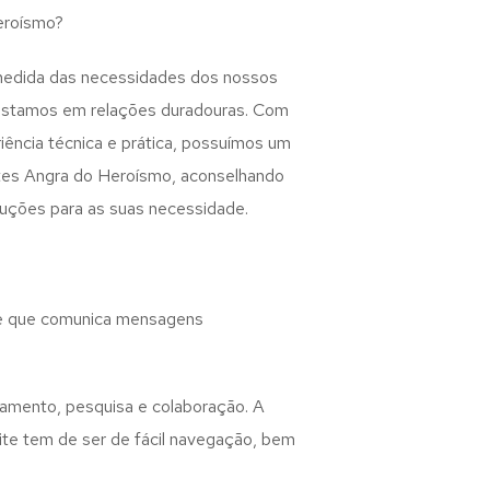
eroísmo?
medida das necessidades dos nossos
postamos em relações duradouras. Com
iência técnica e prática, possuímos um
tes Angra do Heroísmo, aconselhando
luções para as suas necessidade.
r e que comunica mensagens
eamento, pesquisa e colaboração. A
ite tem de ser de fácil navegação, bem