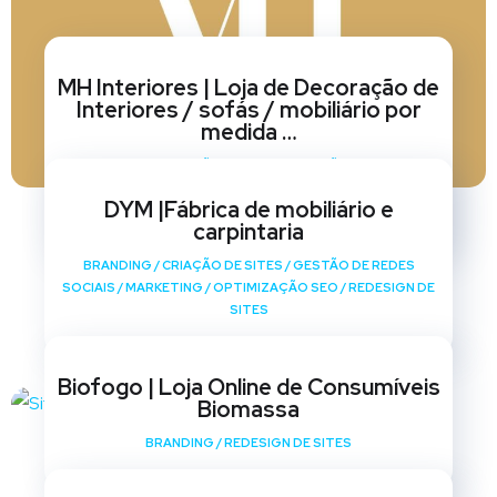
MH Interiores | Loja de Decoração de
Interiores / sofás / mobiliário por
medida …
BRANDING
/
CRIAÇÃO DE SITES
/
GESTÃO DE REDES
SOCIAIS
/
MARKETING
/
OPTIMIZAÇÃO SEO
/
REDESIGN DE
DYM |Fábrica de mobiliário e
SITES
carpintaria
BRANDING
/
CRIAÇÃO DE SITES
/
GESTÃO DE REDES
SOCIAIS
/
MARKETING
/
OPTIMIZAÇÃO SEO
/
REDESIGN DE
SITES
Biofogo | Loja Online de Consumíveis
Biomassa
BRANDING
/
REDESIGN DE SITES