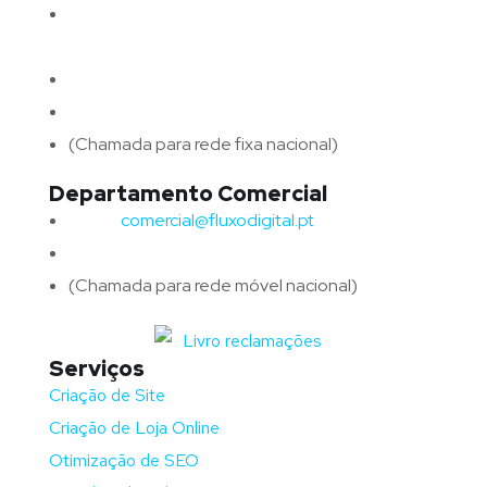
Morada:
Avenida Barros e Soares N.º 375,
4715-213 Braga – Portugal
Email:
geral@fluxodigital.pt
Telefone:
(+351) 253 773 151
(Chamada para rede fixa nacional)
Departamento Comercial
Email:
comercial@fluxodigital.pt
Telefone:
(+351)
917 417 057
(Chamada para rede móvel nacional)
Serviços
Criação de Site
Criação de Loja Online
Otimização de SEO