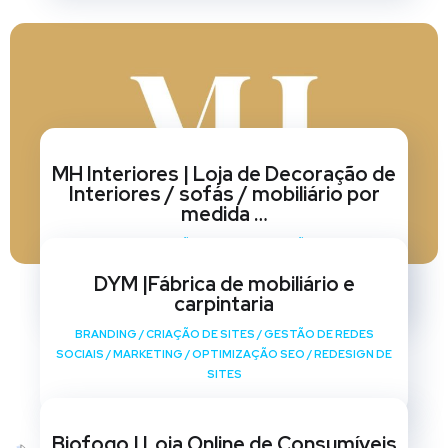
MH Interiores | Loja de Decoração de
Interiores / sofás / mobiliário por
medida …
BRANDING
/
CRIAÇÃO DE SITES
/
GESTÃO DE REDES
SOCIAIS
/
MARKETING
/
OPTIMIZAÇÃO SEO
/
REDESIGN DE
DYM |Fábrica de mobiliário e
SITES
carpintaria
BRANDING
/
CRIAÇÃO DE SITES
/
GESTÃO DE REDES
SOCIAIS
/
MARKETING
/
OPTIMIZAÇÃO SEO
/
REDESIGN DE
SITES
Biofogo | Loja Online de Consumíveis