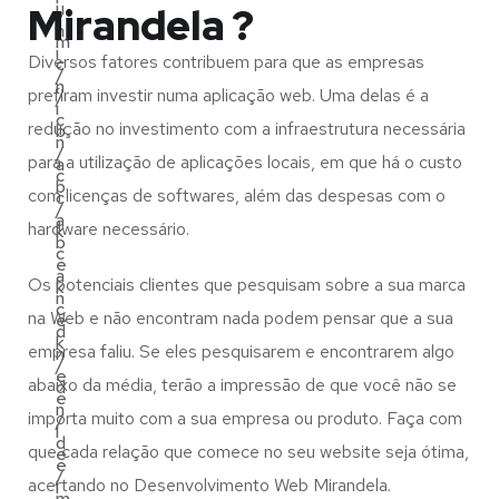
u
Mirandela ?
/
n
m
i
Diversos fatores contribuem para que as empresas
c
/
n
prefiram investir numa aplicação web. Uma delas é a
/
i
c
redução no investimento com a infraestrutura necessária
b
n
/
para a utilização de aplicações locais, em que há o custo
a
c
b
com licenças de softwares, além das despesas com o
c
/
a
hardware necessário.
k
b
c
e
a
Os potenciais clientes que pesquisam sobre a sua marca
k
n
c
na Web e não encontram nada podem pensar que a sua
e
d
k
empresa faliu. Se eles pesquisarem e encontrarem algo
n
/
e
abaixo da média, terão a impressão de que você não se
d
e
n
importa muito com a sua empresa ou produto. Faça com
/
l
d
que cada relação que comece no seu website seja ótima,
e
e
/
acertando no Desenvolvimento Web Mirandela.
l
m