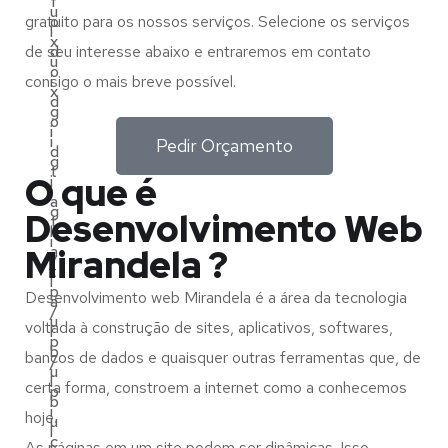
f
u
gratuito para os nossos serviços. Selecione os serviços
o
l
x
de seu interesse abaixo e entraremos em contato
d
u
o
consigo o mais breve possível.
i
x
d
g
o
i
i
Pedir Orçamento
d
g
t
O que é
i
i
a
g
Desenvolvimento Web
t
l
i
Mirandela ?
a
/
t
l
p
Desenvolvimento web Mirandela é a área da tecnologia
a
/
u
voltada à construção de sites, aplicativos, softwares,
l
p
b
bancos de dados e quaisquer outras ferramentas que, de
/
u
l
certa forma, constroem a internet como a conhecemos
p
b
i
hoje.
u
l
c
As páginas em um site podem ser dinâmicas. Isso