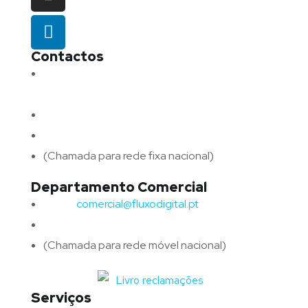
Contactos
Morada:
Avenida Barros e Soares N.º 375,
4715-213 Braga – Portugal
Email:
geral@fluxodigital.pt
Telefone:
(+351) 253 773 151
(Chamada para rede fixa nacional)
Departamento Comercial
Email:
comercial@fluxodigital.pt
Telefone:
(+351)
917 417 057
(Chamada para rede móvel nacional)
Serviços