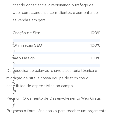
criando consciência, direcionando o tráfego da
web, conectando-se com clientes e aumentando
as vendas em geral.
Criação de Site
100%
/
Otimização SEO
100%
h
/
o
Web Design
100%
h
m
/
De pesquisa de palavras-chave a auditoria técnica e
o
e
h
migração de site, a nossa equipa de técnicos é
m
/
o
constituida de especialistas no campo.
e
f
m
/
l
Peça um Orçamento de Desenvolvimento Web Grátis
e
f
u
/
l
Preencha o formulário abaixo para receber um orçamento
x