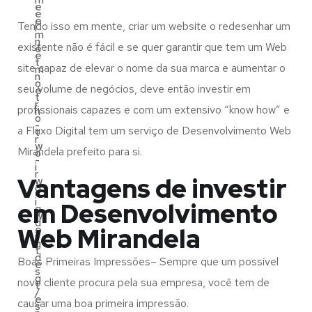
e
e
e
Tendo isso em mente, criar um website o redesenhar um
l
m
n
existente não é fácil e se quer garantir que tem um Web
e
e
t
site capaz de elevar o nome da sua marca e aumentar o
m
n
o
seu volume de negócios, deve então investir em
e
t
r
profissionais capazes e com um extensivo “know how” e
n
o
-
a Fluxo Digital tem um serviço de Desenvolvimento Web
t
r
w
Mirandela prefeito para si.
o
-
i
r
Vantagens de investir
w
d
-
i
em Desenvolvimento
g
w
d
Web Mirandela
e
i
g
t
d
Boas Primeiras Impressões– Sempre que um possível
e
s
g
novo cliente procura pela sua empresa, você tem de
t
/
e
causar uma boa primeira impressão.
s