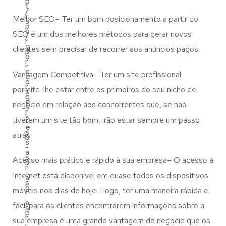
p
t
/
r
Melhor SEO– Ter um bom posicionamento a partir do
s
p
o
SEO é um dos melhores métodos para gerar novos
/
r
g
clientes sem precisar de recorrer aos anúncios pagos.
p
o
r
r
g
Vantagem Competitiva– Ter um site profissional
e
o
r
permite-lhe estar entre os primeiros do seu nicho de
s
g
e
negócio em relação aos concorrentes que, se não
s
r
s
tiverem um site tão bom, irão estar sempre um passo
-
e
s
atrás.
b
s
-
a
s
Acesso mais prático e rápido à sua empresa– O acesso à
b
r
-
Internet está disponível em quase todos os dispositivos
a
s
b
móveis nos dias de hoje. Logo, ter uma maneira rápida e
r
.
a
fácil para os clientes encontrarem informações sobre a
s
p
r
sua empresa é uma grande vantagem de negócio que os
.