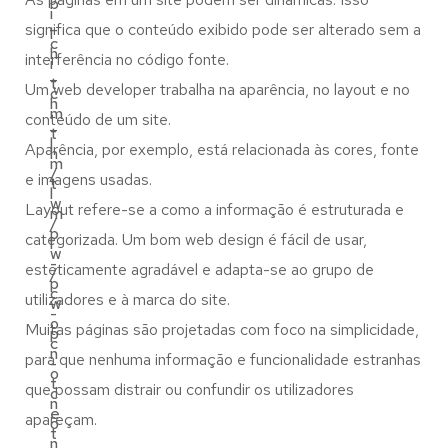
b
i
_
significa que o conteúdo exibido pode ser alterado sem a
l
c
h
interferência no código fonte.
i
_
t
Um web developer trabalha na aparência, no layout e no
c
h
m
conteúdo de um site.
_
t
l
Aparência, por exemplo, está relacionada às cores, fonte
h
m
/
e imagens usadas.
t
l
w
Layout refere-se a como a informação é estruturada e
m
/
p
categorizada. Um bom web design é fácil de usar,
l
w
-
esteticamente agradável e adapta-se ao grupo de
/
p
c
utilizadores e à marca do site.
w
-
o
Muitas páginas são projetadas com foco na simplicidade,
p
c
n
para que nenhuma informação e funcionalidade estranhas
-
o
t
que possam distrair ou confundir os utilizadores
c
n
e
apareçam.
o
t
n