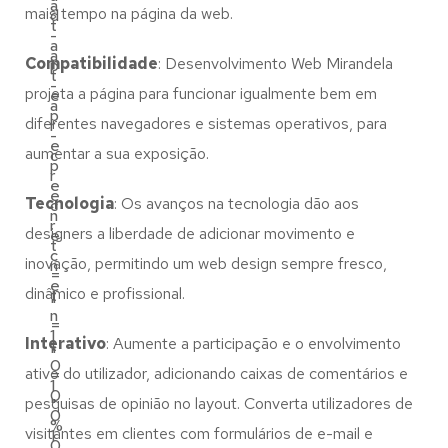
a
mais tempo na página da web.
d
t
-
a
a
Compatibilidade
: Desenvolvimento Web Mirandela
p
t
-
projeta a página para funcionar igualmente bem em
e
a
p
diferentes navegadores e sistemas operativos, para
r
-
e
aumentar a sua exposição.
c
p
r
e
e
Tecnologia
: Os avanços na tecnologia dão aos
c
n
r
designers a liberdade de adicionar movimento e
e
t
c
inovação, permitindo um web design sempre fresco,
n
=
e
dinâmico e profissional.
t
"
n
=
1
Interativo
: Aumente a participação e o envolvimento
t
"
0
ativo do utilizador, adicionando caixas de comentários e
=
1
0
pesquisas de opinião no layout. Converta utilizadores de
"
0
%
visitantes em clientes com formulários de e-mail e
1
0