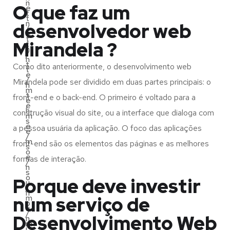
n
O que faz um
e
t
t
n
desenvolvedor web
/
e
t
Mirandela ?
t
n
/
h
t
Como dito anteriormente, o desenvolvimento web
t
e
/
Mirandela pode ser dividido em duas partes principais: o
h
m
t
front-end e o back-end. O primeiro é voltado para a
e
e
h
construção visual do site, ou a interface que dialoga com
m
s
e
a pessoa usuária da aplicação. O foco das aplicações
e
/
m
front-end são os elementos das páginas e as melhores
s
o
e
formas de interação.
/
n
s
o
Porque deve investir
u
/
n
num serviço de
m
o
u
/
Desenvolvimento Web
n
m
i