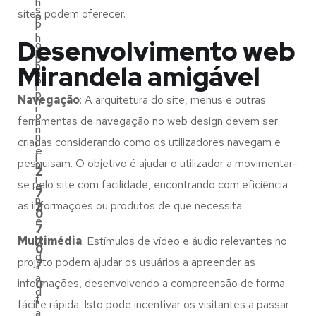
h
s
sites podem oferecer.
p
p
.
h
Desenvolvimento web
o
p
p
n
Mirandela amigável
h
o
l
p
Navegação
: A arquitetura do site, menus e outras
n
i
o
ferramentas de navegação no web design devem ser
l
n
n
criadas considerando como os utilizadores navegam e
i
e
l
pesquisam. O objetivo é ajudar o utilizador a movimentar-
n
2
i
se pelo site com facilidade, encontrando com eficiência
e
7
n
as informações ou produtos de que necessita.
2
0
e
7
"
Multimédia
: Estímulos de vídeo e áudio relevantes no
2
0
d
projeto podem ajudar os usuários a apreender as
7
"
a
informações, desenvolvendo a compreensão de forma
0
d
t
fácil e rápida. Isto pode incentivar os visitantes a passar
"
a