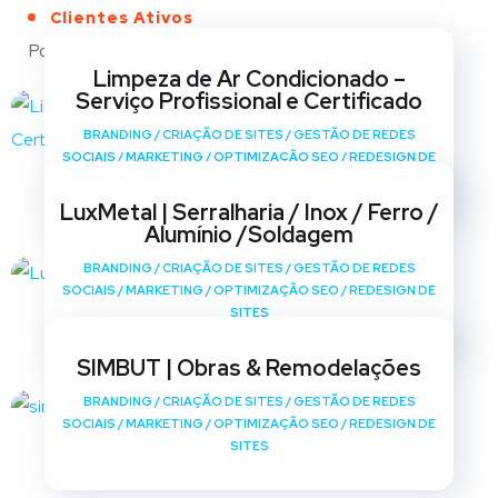
Clientes Ativos
Portfólio
Limpeza de Ar Condicionado –
Serviço Profissional e Certificado
BRANDING
/
CRIAÇÃO DE SITES
/
GESTÃO DE REDES
SOCIAIS
/
MARKETING
/
OPTIMIZAÇÃO SEO
/
REDESIGN DE
SITES
LuxMetal | Serralharia / Inox / Ferro /
Alumínio /Soldagem
BRANDING
/
CRIAÇÃO DE SITES
/
GESTÃO DE REDES
SOCIAIS
/
MARKETING
/
OPTIMIZAÇÃO SEO
/
REDESIGN DE
SITES
SIMBUT | Obras & Remodelações
BRANDING
/
CRIAÇÃO DE SITES
/
GESTÃO DE REDES
SOCIAIS
/
MARKETING
/
OPTIMIZAÇÃO SEO
/
REDESIGN DE
SITES