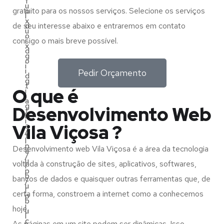
f
u
gratuito para os nossos serviços. Selecione os serviços
o
l
x
de seu interesse abaixo e entraremos em contato
d
u
o
consigo o mais breve possível.
i
x
d
g
o
i
i
Pedir Orçamento
d
g
t
O que é
i
i
a
g
Desenvolvimento Web
t
l
i
Vila Viçosa ?
a
/
t
l
p
Desenvolvimento web Vila Viçosa é a área da tecnologia
a
/
u
voltada à construção de sites, aplicativos, softwares,
l
p
b
bancos de dados e quaisquer outras ferramentas que, de
/
u
l
certa forma, constroem a internet como a conhecemos
p
b
i
hoje.
u
l
c
As páginas em um site podem ser dinâmicas. Isso