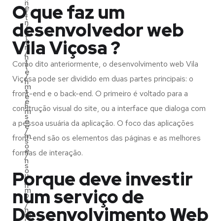
n
O que faz um
e
t
t
n
desenvolvedor web
/
e
t
Vila Viçosa ?
t
n
/
h
t
Como dito anteriormente, o desenvolvimento web Vila
t
e
/
Viçosa pode ser dividido em duas partes principais: o
h
m
t
front-end e o back-end. O primeiro é voltado para a
e
e
h
construção visual do site, ou a interface que dialoga com
m
s
e
a pessoa usuária da aplicação. O foco das aplicações
e
/
m
front-end são os elementos das páginas e as melhores
s
o
e
formas de interação.
/
n
s
o
Porque deve investir
u
/
n
num serviço de
m
o
u
/
Desenvolvimento Web
n
m
i