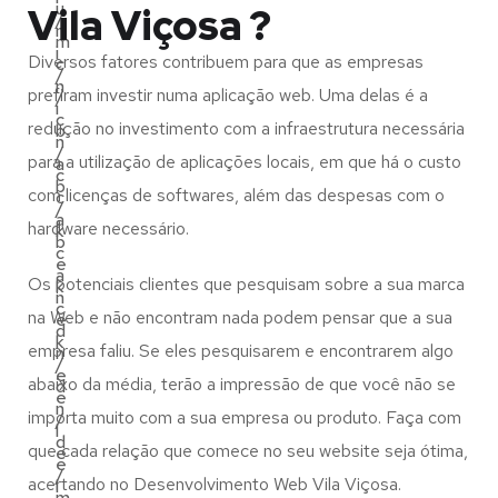
u
Vila Viçosa ?
/
n
m
i
Diversos fatores contribuem para que as empresas
c
/
n
prefiram investir numa aplicação web. Uma delas é a
/
i
c
redução no investimento com a infraestrutura necessária
b
n
/
para a utilização de aplicações locais, em que há o custo
a
c
b
com licenças de softwares, além das despesas com o
c
/
a
hardware necessário.
k
b
c
e
a
Os potenciais clientes que pesquisam sobre a sua marca
k
n
c
na Web e não encontram nada podem pensar que a sua
e
d
k
empresa faliu. Se eles pesquisarem e encontrarem algo
n
/
e
abaixo da média, terão a impressão de que você não se
d
e
n
importa muito com a sua empresa ou produto. Faça com
/
l
d
que cada relação que comece no seu website seja ótima,
e
e
/
acertando no Desenvolvimento Web Vila Viçosa.
l
m