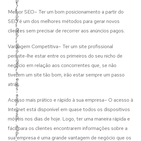
p
t
/
r
Melhor SEO– Ter um bom posicionamento a partir do
s
p
o
SEO é um dos melhores métodos para gerar novos
/
r
g
clientes sem precisar de recorrer aos anúncios pagos.
p
o
r
r
g
Vantagem Competitiva– Ter um site profissional
e
o
r
permite-lhe estar entre os primeiros do seu nicho de
s
g
e
negócio em relação aos concorrentes que, se não
s
r
s
tiverem um site tão bom, irão estar sempre um passo
-
e
s
atrás.
b
s
-
a
s
Acesso mais prático e rápido à sua empresa– O acesso à
b
r
-
Internet está disponível em quase todos os dispositivos
a
s
b
móveis nos dias de hoje. Logo, ter uma maneira rápida e
r
.
a
fácil para os clientes encontrarem informações sobre a
s
p
r
sua empresa é uma grande vantagem de negócio que os
.