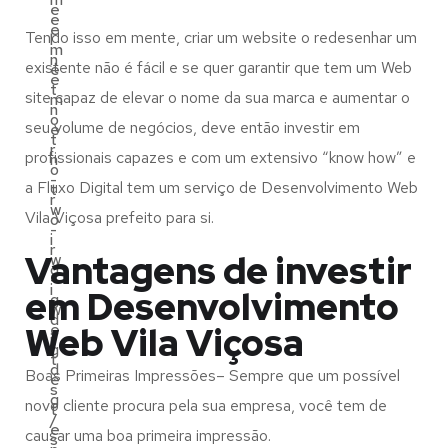
e
e
e
Tendo isso em mente, criar um website o redesenhar um
l
m
n
existente não é fácil e se quer garantir que tem um Web
e
e
t
site capaz de elevar o nome da sua marca e aumentar o
m
n
o
seu volume de negócios, deve então investir em
e
t
r
profissionais capazes e com um extensivo “know how” e
n
o
-
a Fluxo Digital tem um serviço de Desenvolvimento Web
t
r
w
Vila Viçosa prefeito para si.
o
-
i
r
Vantagens de investir
w
d
-
i
em Desenvolvimento
g
w
d
Web Vila Viçosa
e
i
g
t
d
Boas Primeiras Impressões– Sempre que um possível
e
s
g
novo cliente procura pela sua empresa, você tem de
t
/
e
causar uma boa primeira impressão.
s