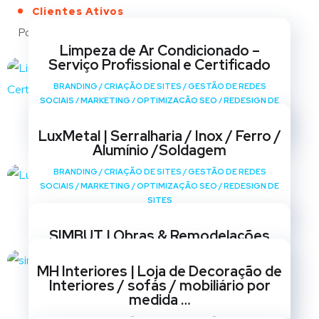
Clientes Ativos
Portfólio
Limpeza de Ar Condicionado –
Serviço Profissional e Certificado
BRANDING
/
CRIAÇÃO DE SITES
/
GESTÃO DE REDES
SOCIAIS
/
MARKETING
/
OPTIMIZAÇÃO SEO
/
REDESIGN DE
SITES
LuxMetal | Serralharia / Inox / Ferro /
Alumínio /Soldagem
BRANDING
/
CRIAÇÃO DE SITES
/
GESTÃO DE REDES
SOCIAIS
/
MARKETING
/
OPTIMIZAÇÃO SEO
/
REDESIGN DE
SITES
SIMBUT | Obras & Remodelações
BRANDING
/
CRIAÇÃO DE SITES
/
GESTÃO DE REDES
MH Interiores | Loja de Decoração de
SOCIAIS
/
MARKETING
/
OPTIMIZAÇÃO SEO
/
REDESIGN DE
Interiores / sofás / mobiliário por
SITES
medida …