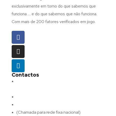
exclusivamente em torno do que sabemos que
funciona … e do que sabemos que não funciona.
Com mais de 200 fatores verificados em jogo.
Contactos
Morada:
Avenida Barros e Soares N.º 375,
4715-213 Braga – Portugal
Email:
geral@fluxodigital.pt
Telefone:
(+351) 253 773 151
(Chamada para rede fixa nacional)