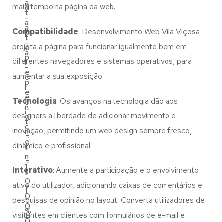
a
mais tempo na página da web.
d
t
-
a
a
Compatibilidade
: Desenvolvimento Web Vila Viçosa
p
t
-
projeta a página para funcionar igualmente bem em
e
a
p
diferentes navegadores e sistemas operativos, para
r
-
e
aumentar a sua exposição.
c
p
r
e
e
Tecnologia
: Os avanços na tecnologia dão aos
c
n
r
designers a liberdade de adicionar movimento e
e
t
c
inovação, permitindo um web design sempre fresco,
n
=
e
dinâmico e profissional.
t
"
n
=
1
Interativo
: Aumente a participação e o envolvimento
t
"
0
ativo do utilizador, adicionando caixas de comentários e
=
1
0
pesquisas de opinião no layout. Converta utilizadores de
"
0
%
visitantes em clientes com formulários de e-mail e
1
0