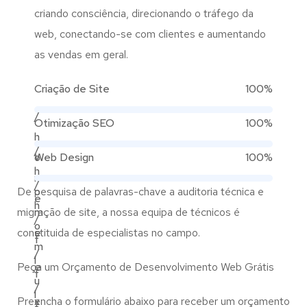
criando consciência, direcionando o tráfego da
web, conectando-se com clientes e aumentando
as vendas em geral.
Criação de Site
100%
/
Otimização SEO
100%
h
/
o
Web Design
100%
h
m
/
De pesquisa de palavras-chave a auditoria técnica e
o
e
h
migração de site, a nossa equipa de técnicos é
m
/
o
constituida de especialistas no campo.
e
f
m
/
l
Peça um Orçamento de Desenvolvimento Web Grátis
e
f
u
/
l
Preencha o formulário abaixo para receber um orçamento
x