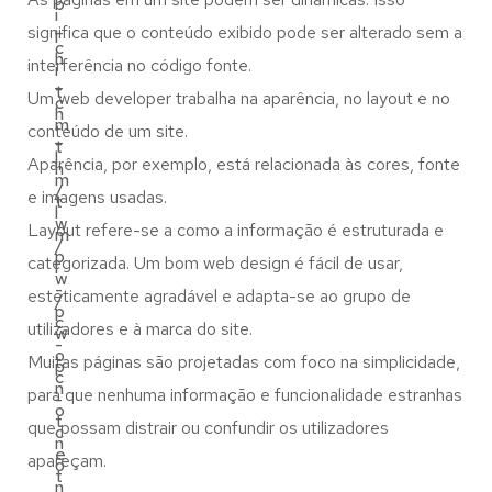
b
i
_
significa que o conteúdo exibido pode ser alterado sem a
l
c
h
interferência no código fonte.
i
_
t
Um web developer trabalha na aparência, no layout e no
c
h
m
conteúdo de um site.
_
t
l
Aparência, por exemplo, está relacionada às cores, fonte
h
m
/
e imagens usadas.
t
l
w
Layout refere-se a como a informação é estruturada e
m
/
p
categorizada. Um bom web design é fácil de usar,
l
w
-
esteticamente agradável e adapta-se ao grupo de
/
p
c
utilizadores e à marca do site.
w
-
o
Muitas páginas são projetadas com foco na simplicidade,
p
c
n
para que nenhuma informação e funcionalidade estranhas
-
o
t
que possam distrair ou confundir os utilizadores
c
n
e
apareçam.
o
t
n