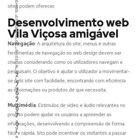
h
s
sites podem oferecer.
p
p
.
h
Desenvolvimento web
o
p
p
n
Vila Viçosa amigável
h
o
l
p
Navegação
: A arquitetura do site, menus e outras
n
i
o
ferramentas de navegação no web design devem ser
l
n
n
criadas considerando como os utilizadores navegam e
i
e
l
pesquisam. O objetivo é ajudar o utilizador a movimentar-
n
2
i
se pelo site com facilidade, encontrando com eficiência
e
7
n
as informações ou produtos de que necessita.
2
0
e
7
"
Multimédia
: Estímulos de vídeo e áudio relevantes no
2
0
d
projeto podem ajudar os usuários a apreender as
7
"
a
informações, desenvolvendo a compreensão de forma
0
d
t
fácil e rápida. Isto pode incentivar os visitantes a passar
"
a