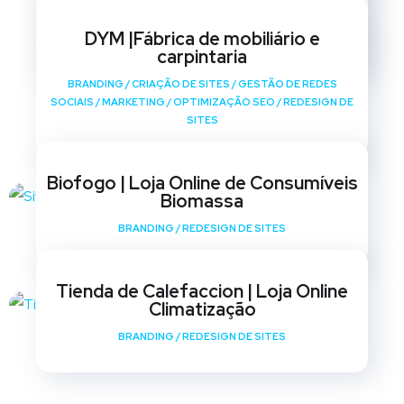
BRANDING
/
CRIAÇÃO DE SITES
/
GESTÃO DE REDES
SOCIAIS
/
MARKETING
/
OPTIMIZAÇÃO SEO
/
REDESIGN DE
DYM |Fábrica de mobiliário e
SITES
carpintaria
BRANDING
/
CRIAÇÃO DE SITES
/
GESTÃO DE REDES
SOCIAIS
/
MARKETING
/
OPTIMIZAÇÃO SEO
/
REDESIGN DE
SITES
Biofogo | Loja Online de Consumíveis
Biomassa
BRANDING
/
REDESIGN DE SITES
Tienda de Calefaccion | Loja Online
Climatização
BRANDING
/
REDESIGN DE SITES