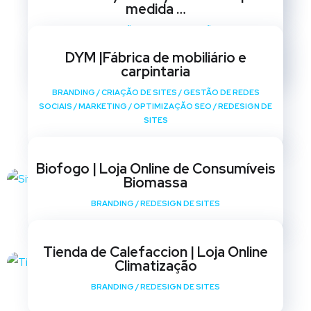
medida …
BRANDING
/
CRIAÇÃO DE SITES
/
GESTÃO DE REDES
SOCIAIS
/
MARKETING
/
OPTIMIZAÇÃO SEO
/
REDESIGN DE
DYM |Fábrica de mobiliário e
SITES
carpintaria
BRANDING
/
CRIAÇÃO DE SITES
/
GESTÃO DE REDES
SOCIAIS
/
MARKETING
/
OPTIMIZAÇÃO SEO
/
REDESIGN DE
SITES
Biofogo | Loja Online de Consumíveis
Biomassa
BRANDING
/
REDESIGN DE SITES
Tienda de Calefaccion | Loja Online
Climatização
BRANDING
/
REDESIGN DE SITES