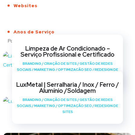
Websites
Anos de Serviço
Portfólio
Limpeza de Ar Condicionado –
Serviço Profissional e Certificado
BRANDING
/
CRIAÇÃO DE SITES
/
GESTÃO DE REDES
SOCIAIS
/
MARKETING
/
OPTIMIZAÇÃO SEO
/
REDESIGN DE
SITES
LuxMetal | Serralharia / Inox / Ferro /
Alumínio /Soldagem
BRANDING
/
CRIAÇÃO DE SITES
/
GESTÃO DE REDES
SOCIAIS
/
MARKETING
/
OPTIMIZAÇÃO SEO
/
REDESIGN DE
SITES