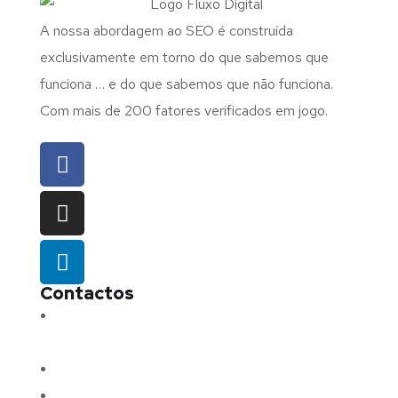
A nossa abordagem ao SEO é construída
exclusivamente em torno do que sabemos que
funciona … e do que sabemos que não funciona.
Com mais de 200 fatores verificados em jogo.
Contactos
Morada:
Avenida Barros e Soares N.º 375,
4715-213 Braga – Portugal
Email:
geral@fluxodigital.pt
Telefone:
(+351) 253 773 151