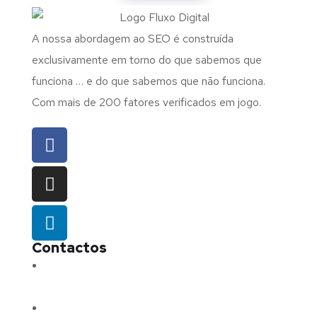
A nossa abordagem ao SEO é construída
exclusivamente em torno do que sabemos que
funciona … e do que sabemos que não funciona.
Com mais de 200 fatores verificados em jogo.
Contactos
Morada:
Avenida Barros e Soares N.º 375,
4715-213 Braga – Portugal
Email:
geral@fluxodigital.pt