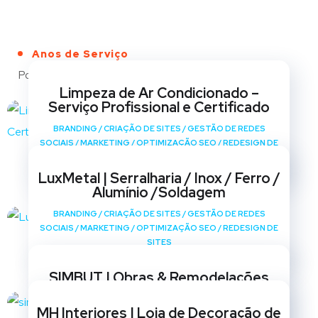
Anos de Serviço
Portfólio
Limpeza de Ar Condicionado –
Serviço Profissional e Certificado
BRANDING
/
CRIAÇÃO DE SITES
/
GESTÃO DE REDES
SOCIAIS
/
MARKETING
/
OPTIMIZAÇÃO SEO
/
REDESIGN DE
SITES
LuxMetal | Serralharia / Inox / Ferro /
Alumínio /Soldagem
BRANDING
/
CRIAÇÃO DE SITES
/
GESTÃO DE REDES
SOCIAIS
/
MARKETING
/
OPTIMIZAÇÃO SEO
/
REDESIGN DE
SITES
SIMBUT | Obras & Remodelações
BRANDING
/
CRIAÇÃO DE SITES
/
GESTÃO DE REDES
MH Interiores | Loja de Decoração de
SOCIAIS
/
MARKETING
/
OPTIMIZAÇÃO SEO
/
REDESIGN DE