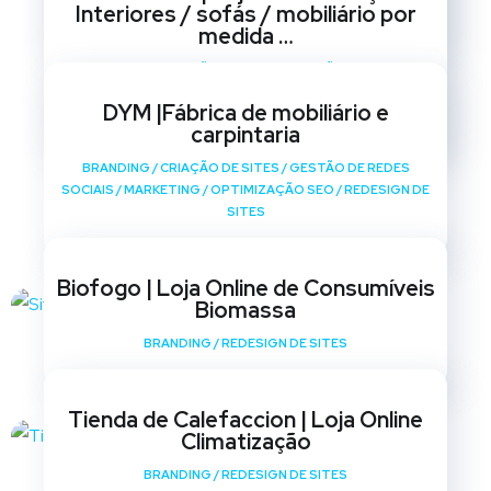
Interiores / sofás / mobiliário por
SITES
medida …
BRANDING
/
CRIAÇÃO DE SITES
/
GESTÃO DE REDES
SOCIAIS
/
MARKETING
/
OPTIMIZAÇÃO SEO
/
REDESIGN DE
DYM |Fábrica de mobiliário e
SITES
carpintaria
BRANDING
/
CRIAÇÃO DE SITES
/
GESTÃO DE REDES
SOCIAIS
/
MARKETING
/
OPTIMIZAÇÃO SEO
/
REDESIGN DE
SITES
Biofogo | Loja Online de Consumíveis
Biomassa
BRANDING
/
REDESIGN DE SITES
Tienda de Calefaccion | Loja Online
Climatização
BRANDING
/
REDESIGN DE SITES