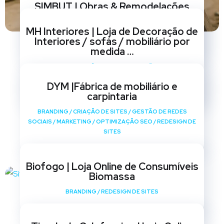
SIMBUT | Obras & Remodelações
BRANDING
/
CRIAÇÃO DE SITES
/
GESTÃO DE REDES
MH Interiores | Loja de Decoração de
SOCIAIS
/
MARKETING
/
OPTIMIZAÇÃO SEO
/
REDESIGN DE
Interiores / sofás / mobiliário por
SITES
medida …
BRANDING
/
CRIAÇÃO DE SITES
/
GESTÃO DE REDES
SOCIAIS
/
MARKETING
/
OPTIMIZAÇÃO SEO
/
REDESIGN DE
DYM |Fábrica de mobiliário e
SITES
carpintaria
BRANDING
/
CRIAÇÃO DE SITES
/
GESTÃO DE REDES
SOCIAIS
/
MARKETING
/
OPTIMIZAÇÃO SEO
/
REDESIGN DE
SITES
Biofogo | Loja Online de Consumíveis
Biomassa
BRANDING
/
REDESIGN DE SITES