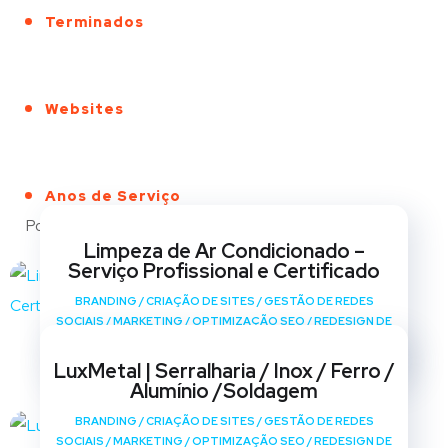
Terminados
Websites
Anos de Serviço
Portfólio
Limpeza de Ar Condicionado –
Serviço Profissional e Certificado
BRANDING
/
CRIAÇÃO DE SITES
/
GESTÃO DE REDES
SOCIAIS
/
MARKETING
/
OPTIMIZAÇÃO SEO
/
REDESIGN DE
SITES
LuxMetal | Serralharia / Inox / Ferro /
Alumínio /Soldagem
BRANDING
/
CRIAÇÃO DE SITES
/
GESTÃO DE REDES
SOCIAIS
/
MARKETING
/
OPTIMIZAÇÃO SEO
/
REDESIGN DE