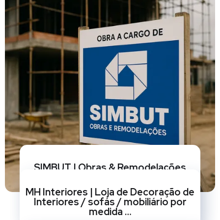
SIMBUT | Obras & Remodelações
BRANDING
/
CRIAÇÃO DE SITES
/
GESTÃO DE REDES
MH Interiores | Loja de Decoração de
SOCIAIS
/
MARKETING
/
OPTIMIZAÇÃO SEO
/
REDESIGN DE
Interiores / sofás / mobiliário por
SITES
medida …