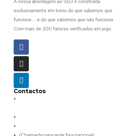
A nossa abordagem ao SEO é construída
exclusivamente em torno do que sabemos que
funciona … e do que sabemos que não funciona.
Com mais de 200 fatores verificados em jogo.
Contactos
Morada:
Avenida Barros e Soares N.º 375,
4715-213 Braga – Portugal
Email:
geral@fluxodigital.pt
Telefone:
(+351) 253 773 151
(Chamada para rede fixa nacional)