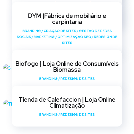
BRANDING
/
CRIAÇÃO DE SITES
/
GESTÃO DE REDES
SOCIAIS
/
MARKETING
/
OPTIMIZAÇÃO SEO
/
REDESIGN DE
DYM |Fábrica de mobiliário e
SITES
carpintaria
BRANDING
/
CRIAÇÃO DE SITES
/
GESTÃO DE REDES
SOCIAIS
/
MARKETING
/
OPTIMIZAÇÃO SEO
/
REDESIGN DE
SITES
Biofogo | Loja Online de Consumíveis
Biomassa
BRANDING
/
REDESIGN DE SITES
Tienda de Calefaccion | Loja Online
Climatização
BRANDING
/
REDESIGN DE SITES