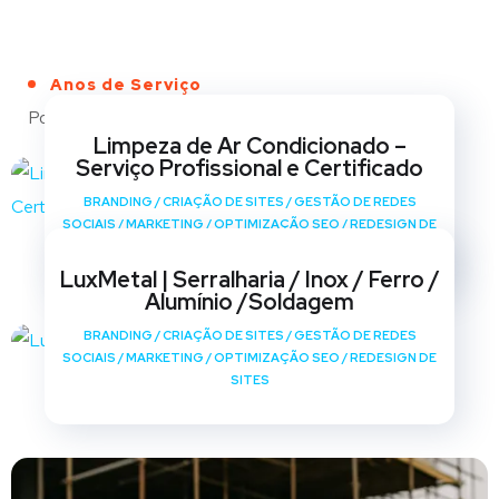
Anos de Serviço
Portfólio
Limpeza de Ar Condicionado –
Serviço Profissional e Certificado
BRANDING
/
CRIAÇÃO DE SITES
/
GESTÃO DE REDES
SOCIAIS
/
MARKETING
/
OPTIMIZAÇÃO SEO
/
REDESIGN DE
SITES
LuxMetal | Serralharia / Inox / Ferro /
Alumínio /Soldagem
BRANDING
/
CRIAÇÃO DE SITES
/
GESTÃO DE REDES
SOCIAIS
/
MARKETING
/
OPTIMIZAÇÃO SEO
/
REDESIGN DE
SITES