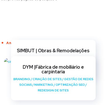
Anos de Serviço
SIMBUT | Obras & Remodelações
BRANDING
/
CRIAÇÃO DE SITES
/
GESTÃO DE REDES
SOCIAIS
/
MARKETING
/
OPTIMIZAÇÃO SEO
/
DYM |Fábrica de mobiliário e
REDESIGN DE SITES
carpintaria
BRANDING
/
CRIAÇÃO DE SITES
/
GESTÃO DE REDES
SOCIAIS
/
MARKETING
/
OPTIMIZAÇÃO SEO
/
REDESIGN DE SITES