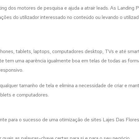
ng dos motores de pesquisa e ajuda a atrair leads. As Landing P
es do utilizador interessado no conteúdo ou levando o utilizador
phones, tablets, laptops, computadores desktop, TVs e até smar
bsite tem uma aparência igualmente boa em telas de todas as form
responsivo.
qualquer tamanho de tela e elimina a necessidade de criar e mant
ablets e computadores.
nte para o sucesso de uma otimização de sites Lajes Das Flores p
quais as palavras-chave certas para si e para o seu negócio.