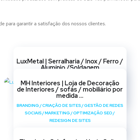
de para garantir a satisfação dos nossos clientes.
Websites
LuxMetal | Serralharia / Inox / Ferro /
Alumínio /Soldagem
BRANDING
/
CRIAÇÃO DE SITES
/
GESTÃO DE REDES
MH Interiores | Loja de Decoração
SOCIAIS
/
MARKETING
/
OPTIMIZAÇÃO SEO
/
de Interiores / sofás / mobiliário por
REDESIGN DE SITES
medida …
BRANDING
/
CRIAÇÃO DE SITES
/
GESTÃO DE REDES
SOCIAIS
/
MARKETING
/
OPTIMIZAÇÃO SEO
/
REDESIGN DE SITES