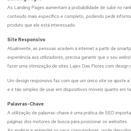
As Landing Pages aumentam a probabilidade de subir no ranki
conteúdo mais específico e completo, podendo pedir informaçõ
produto que ele está interessado.
Site Responsivo
Atualmente, as pessoas acedem à internet a partir de smart
experiência aos utilizadores, precisa garantir que o seu we
fazer uma otimização de sites Lajes Das Flores com design 
Um design responsivo faz com que um único site se ajuste a 
e é tão simples de usar em dispositivos móveis quanto em t
Palavras-Chave
A utilização de palavras-chave é uma prática de SEO importa
páginas dos motores de busca para posicionar os websites.
Ao analisar e entender os seus consumidores, pode descobrir 