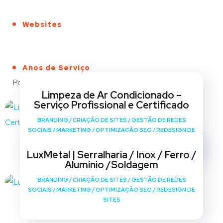
Websites
Anos de Serviço
Portfólio
Limpeza de Ar Condicionado –
Serviço Profissional e Certificado
BRANDING
/
CRIAÇÃO DE SITES
/
GESTÃO DE REDES
SOCIAIS
/
MARKETING
/
OPTIMIZAÇÃO SEO
/
REDESIGN DE
SITES
LuxMetal | Serralharia / Inox / Ferro /
Alumínio /Soldagem
BRANDING
/
CRIAÇÃO DE SITES
/
GESTÃO DE REDES
SOCIAIS
/
MARKETING
/
OPTIMIZAÇÃO SEO
/
REDESIGN DE
SITES