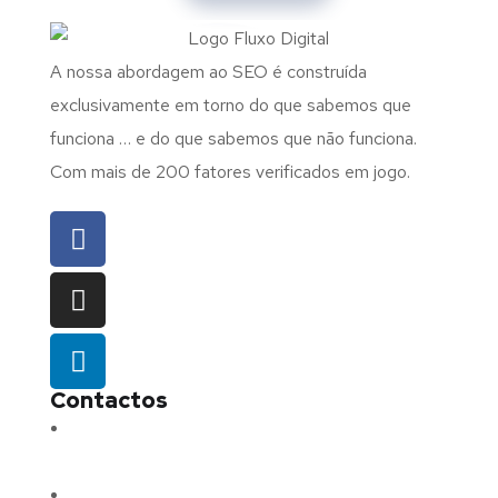
A nossa abordagem ao SEO é construída
exclusivamente em torno do que sabemos que
funciona … e do que sabemos que não funciona.
Com mais de 200 fatores verificados em jogo.
Contactos
Morada:
Avenida Barros e Soares N.º 375,
4715-213 Braga – Portugal
Email:
geral@fluxodigital.pt