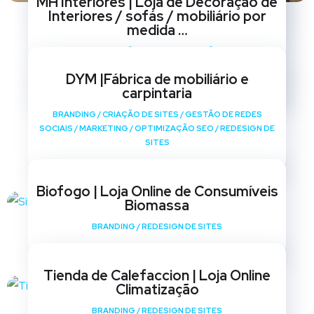
MH Interiores | Loja de Decoração de
SOCIAIS
/
MARKETING
/
OPTIMIZAÇÃO SEO
/
REDESIGN DE
Interiores / sofás / mobiliário por
SITES
medida …
BRANDING
/
CRIAÇÃO DE SITES
/
GESTÃO DE REDES
SOCIAIS
/
MARKETING
/
OPTIMIZAÇÃO SEO
/
REDESIGN DE
DYM |Fábrica de mobiliário e
SITES
carpintaria
BRANDING
/
CRIAÇÃO DE SITES
/
GESTÃO DE REDES
SOCIAIS
/
MARKETING
/
OPTIMIZAÇÃO SEO
/
REDESIGN DE
SITES
Biofogo | Loja Online de Consumíveis
Biomassa
BRANDING
/
REDESIGN DE SITES
Tienda de Calefaccion | Loja Online
Climatização
BRANDING
/
REDESIGN DE SITES