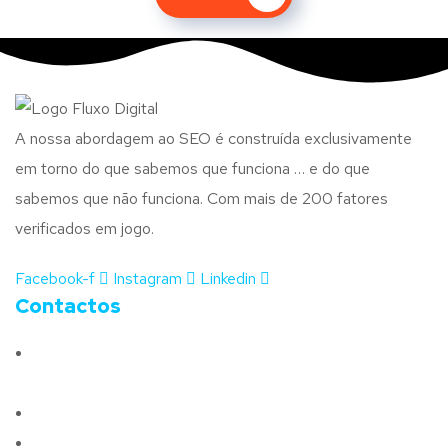
A nossa abordagem ao SEO é construída exclusivamente
em torno do que sabemos que funciona … e do que
sabemos que não funciona. Com mais de 200 fatores
verificados em jogo.
Facebook-f
Instagram
Linkedin
Contactos
Morada:
Avenida Barros e Soares N.º 375,
4715-213 Braga – Portugal
Email:
geral@fluxodigital.pt
Telefone:
(+351) 253 773 151