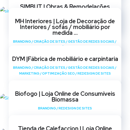
SIMBUT | Obras & Remodelações
BRANDING
/
CRIAÇÃO DE SITES
/
GESTÃO DE REDES SOCIAIS
/
MH Interiores | Loja de Decoração de
MARKETING
/
OPTIMIZAÇÃO SEO
/
REDESIGN DE SITES
Interiores / sofás / mobiliário por
medida …
BRANDING
/
CRIAÇÃO DE SITES
/
GESTÃO DE REDES SOCIAIS
/
MARKETING
/
OPTIMIZAÇÃO SEO
/
REDESIGN DE SITES
DYM |Fábrica de mobiliário e carpintaria
BRANDING
/
CRIAÇÃO DE SITES
/
GESTÃO DE REDES SOCIAIS
/
MARKETING
/
OPTIMIZAÇÃO SEO
/
REDESIGN DE SITES
Biofogo | Loja Online de Consumíveis
Biomassa
BRANDING
/
REDESIGN DE SITES
Tienda de Calefaccion | Loja Online