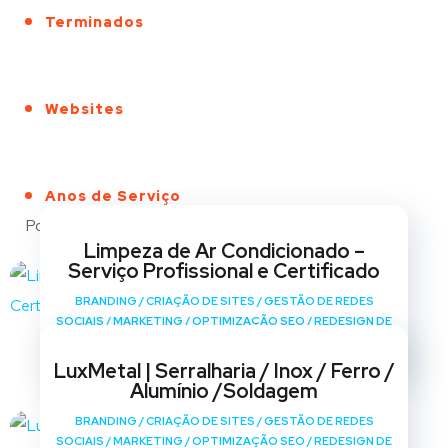
Terminados
Websites
Anos de Serviço
Portfólio
Limpeza de Ar Condicionado –
Serviço Profissional e Certificado
BRANDING
/
CRIAÇÃO DE SITES
/
GESTÃO DE REDES
SOCIAIS
/
MARKETING
/
OPTIMIZAÇÃO SEO
/
REDESIGN DE
SITES
LuxMetal | Serralharia / Inox / Ferro /
Alumínio /Soldagem
BRANDING
/
CRIAÇÃO DE SITES
/
GESTÃO DE REDES
SOCIAIS
/
MARKETING
/
OPTIMIZAÇÃO SEO
/
REDESIGN DE