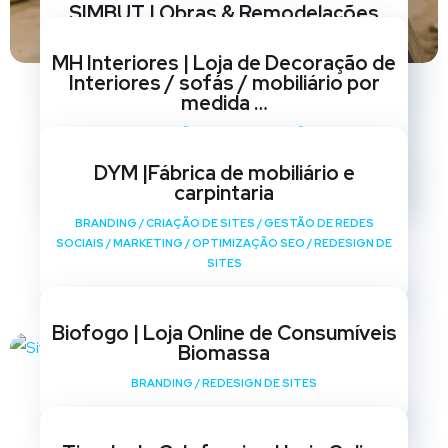
SIMBUT | Obras & Remodelações
BRANDING
/
CRIAÇÃO DE SITES
/
GESTÃO DE REDES
MH Interiores | Loja de Decoração de
SOCIAIS
/
MARKETING
/
OPTIMIZAÇÃO SEO
/
REDESIGN DE
Interiores / sofás / mobiliário por
SITES
medida …
BRANDING
/
CRIAÇÃO DE SITES
/
GESTÃO DE REDES
SOCIAIS
/
MARKETING
/
OPTIMIZAÇÃO SEO
/
REDESIGN DE
DYM |Fábrica de mobiliário e
SITES
carpintaria
BRANDING
/
CRIAÇÃO DE SITES
/
GESTÃO DE REDES
SOCIAIS
/
MARKETING
/
OPTIMIZAÇÃO SEO
/
REDESIGN DE
SITES
Biofogo | Loja Online de Consumíveis
Biomassa
BRANDING
/
REDESIGN DE SITES