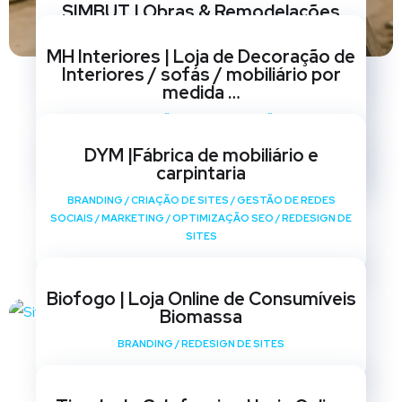
SIMBUT | Obras & Remodelações
BRANDING
/
CRIAÇÃO DE SITES
/
GESTÃO DE REDES
MH Interiores | Loja de Decoração de
SOCIAIS
/
MARKETING
/
OPTIMIZAÇÃO SEO
/
REDESIGN DE
Interiores / sofás / mobiliário por
SITES
medida …
BRANDING
/
CRIAÇÃO DE SITES
/
GESTÃO DE REDES
SOCIAIS
/
MARKETING
/
OPTIMIZAÇÃO SEO
/
REDESIGN DE
DYM |Fábrica de mobiliário e
SITES
carpintaria
BRANDING
/
CRIAÇÃO DE SITES
/
GESTÃO DE REDES
SOCIAIS
/
MARKETING
/
OPTIMIZAÇÃO SEO
/
REDESIGN DE
SITES
Biofogo | Loja Online de Consumíveis
Biomassa
BRANDING
/
REDESIGN DE SITES