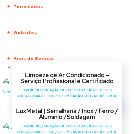
Terminados
Websites
Anos de Serviço
Portfólio
Limpeza de Ar Condicionado –
Serviço Profissional e Certificado
BRANDING
/
CRIAÇÃO DE SITES
/
GESTÃO DE REDES
SOCIAIS
/
MARKETING
/
OPTIMIZAÇÃO SEO
/
REDESIGN DE
SITES
LuxMetal | Serralharia / Inox / Ferro /
Alumínio /Soldagem
BRANDING
/
CRIAÇÃO DE SITES
/
GESTÃO DE REDES
SOCIAIS
/
MARKETING
/
OPTIMIZAÇÃO SEO
/
REDESIGN DE