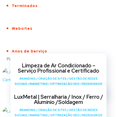
Terminados
Websites
Anos de Serviço
Portfólio
Limpeza de Ar Condicionado –
Serviço Profissional e Certificado
BRANDING
/
CRIAÇÃO DE SITES
/
GESTÃO DE REDES
SOCIAIS
/
MARKETING
/
OPTIMIZAÇÃO SEO
/
REDESIGN DE
SITES
LuxMetal | Serralharia / Inox / Ferro /
Alumínio /Soldagem
BRANDING
/
CRIAÇÃO DE SITES
/
GESTÃO DE REDES
SOCIAIS
/
MARKETING
/
OPTIMIZAÇÃO SEO
/
REDESIGN DE