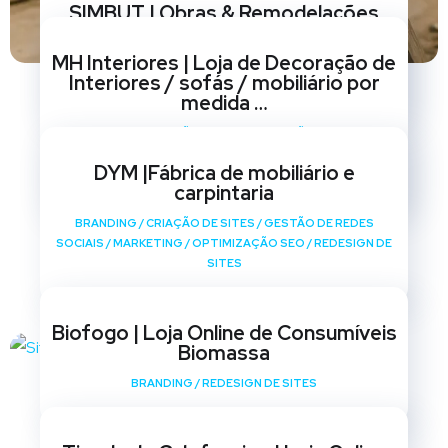
SIMBUT | Obras & Remodelações
BRANDING
/
CRIAÇÃO DE SITES
/
GESTÃO DE REDES
MH Interiores | Loja de Decoração de
SOCIAIS
/
MARKETING
/
OPTIMIZAÇÃO SEO
/
REDESIGN DE
Interiores / sofás / mobiliário por
SITES
medida …
BRANDING
/
CRIAÇÃO DE SITES
/
GESTÃO DE REDES
SOCIAIS
/
MARKETING
/
OPTIMIZAÇÃO SEO
/
REDESIGN DE
DYM |Fábrica de mobiliário e
SITES
carpintaria
BRANDING
/
CRIAÇÃO DE SITES
/
GESTÃO DE REDES
SOCIAIS
/
MARKETING
/
OPTIMIZAÇÃO SEO
/
REDESIGN DE
SITES
Biofogo | Loja Online de Consumíveis
Biomassa
BRANDING
/
REDESIGN DE SITES