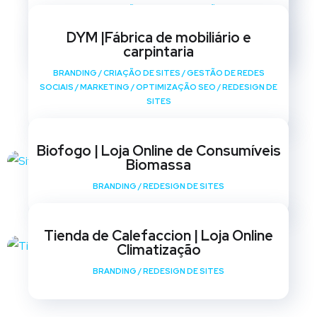
BRANDING
/
CRIAÇÃO DE SITES
/
GESTÃO DE REDES
SOCIAIS
/
MARKETING
/
OPTIMIZAÇÃO SEO
/
REDESIGN DE
DYM |Fábrica de mobiliário e
SITES
carpintaria
BRANDING
/
CRIAÇÃO DE SITES
/
GESTÃO DE REDES
SOCIAIS
/
MARKETING
/
OPTIMIZAÇÃO SEO
/
REDESIGN DE
SITES
Biofogo | Loja Online de Consumíveis
Biomassa
BRANDING
/
REDESIGN DE SITES
Tienda de Calefaccion | Loja Online
Climatização
BRANDING
/
REDESIGN DE SITES