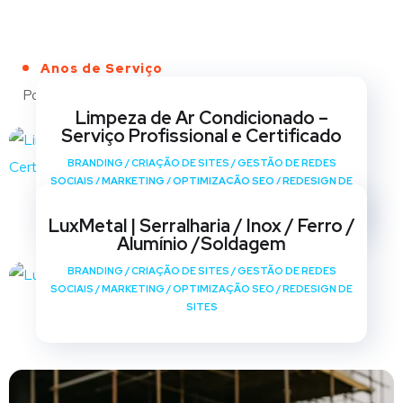
Anos de Serviço
Portfólio
Limpeza de Ar Condicionado –
Serviço Profissional e Certificado
BRANDING
/
CRIAÇÃO DE SITES
/
GESTÃO DE REDES
SOCIAIS
/
MARKETING
/
OPTIMIZAÇÃO SEO
/
REDESIGN DE
SITES
LuxMetal | Serralharia / Inox / Ferro /
Alumínio /Soldagem
BRANDING
/
CRIAÇÃO DE SITES
/
GESTÃO DE REDES
SOCIAIS
/
MARKETING
/
OPTIMIZAÇÃO SEO
/
REDESIGN DE
SITES