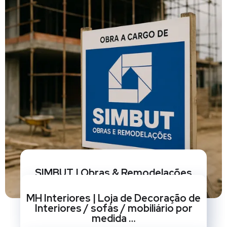
SIMBUT | Obras & Remodelações
BRANDING
/
CRIAÇÃO DE SITES
/
GESTÃO DE REDES
MH Interiores | Loja de Decoração de
SOCIAIS
/
MARKETING
/
OPTIMIZAÇÃO SEO
/
REDESIGN DE
Interiores / sofás / mobiliário por
SITES
medida …