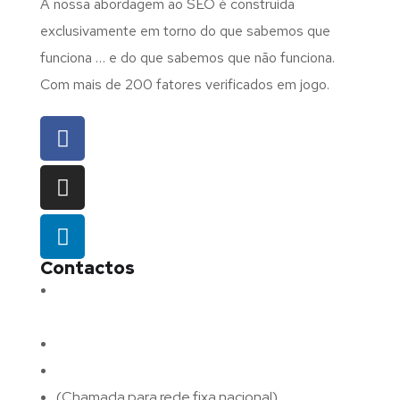
A nossa abordagem ao SEO é construída
exclusivamente em torno do que sabemos que
funciona … e do que sabemos que não funciona.
Com mais de 200 fatores verificados em jogo.
Contactos
Morada:
Avenida Barros e Soares N.º 375,
4715-213 Braga – Portugal
Email:
geral@fluxodigital.pt
Telefone:
(+351) 253 773 151
(Chamada para rede fixa nacional)