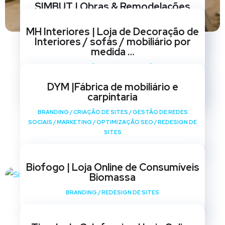
SIMBUT | Obras & Remodelações
BRANDING
/
CRIAÇÃO DE SITES
/
GESTÃO DE REDES
MH Interiores | Loja de Decoração de
SOCIAIS
/
MARKETING
/
OPTIMIZAÇÃO SEO
/
REDESIGN DE
Interiores / sofás / mobiliário por
SITES
medida …
BRANDING
/
CRIAÇÃO DE SITES
/
GESTÃO DE REDES
SOCIAIS
/
MARKETING
/
OPTIMIZAÇÃO SEO
/
REDESIGN DE
DYM |Fábrica de mobiliário e
SITES
carpintaria
BRANDING
/
CRIAÇÃO DE SITES
/
GESTÃO DE REDES
SOCIAIS
/
MARKETING
/
OPTIMIZAÇÃO SEO
/
REDESIGN DE
SITES
Biofogo | Loja Online de Consumíveis
Biomassa
BRANDING
/
REDESIGN DE SITES