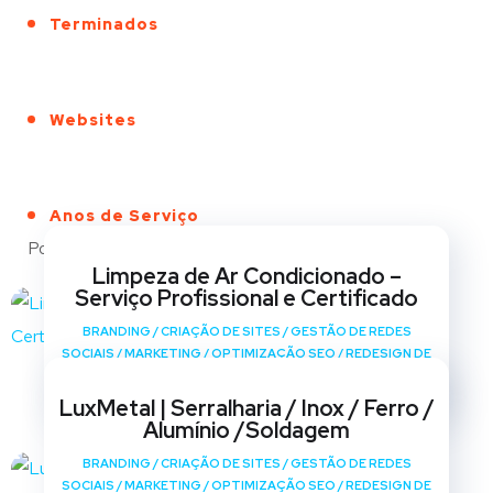
Terminados
Websites
Anos de Serviço
Portfólio
Limpeza de Ar Condicionado –
Serviço Profissional e Certificado
BRANDING
/
CRIAÇÃO DE SITES
/
GESTÃO DE REDES
SOCIAIS
/
MARKETING
/
OPTIMIZAÇÃO SEO
/
REDESIGN DE
SITES
LuxMetal | Serralharia / Inox / Ferro /
Alumínio /Soldagem
BRANDING
/
CRIAÇÃO DE SITES
/
GESTÃO DE REDES
SOCIAIS
/
MARKETING
/
OPTIMIZAÇÃO SEO
/
REDESIGN DE