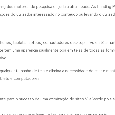
ng dos motores de pesquisa e ajuda a atrair leads. As Landing P
es do utilizador interessado no conteúdo ou levando o utilizador
phones, tablets, laptops, computadores desktop, TVs e até smar
bsite tem uma aparência igualmente boa em telas de todas as form
ivo.
qualquer tamanho de tela e elimina a necessidade de criar e mant
ablets e computadores.
te para o sucesso de uma otimização de sites Vila Verde pois sã
quais as palavras-chave certas para si e para o seu negócio.