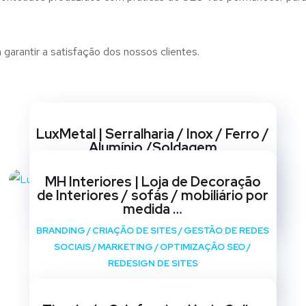
 garantir a satisfação dos nossos clientes.
Websites
LuxMetal | Serralharia / Inox / Ferro /
Alumínio /Soldagem
BRANDING
/
CRIAÇÃO DE SITES
/
GESTÃO DE REDES
MH Interiores | Loja de Decoração
SOCIAIS
/
MARKETING
/
OPTIMIZAÇÃO SEO
/
de Interiores / sofás / mobiliário por
REDESIGN DE SITES
medida …
BRANDING
/
CRIAÇÃO DE SITES
/
GESTÃO DE REDES
SOCIAIS
/
MARKETING
/
OPTIMIZAÇÃO SEO
/
REDESIGN DE SITES