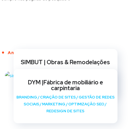
Anos de Serviço
SIMBUT | Obras & Remodelações
BRANDING
/
CRIAÇÃO DE SITES
/
GESTÃO DE REDES
SOCIAIS
/
MARKETING
/
OPTIMIZAÇÃO SEO
/
DYM |Fábrica de mobiliário e
REDESIGN DE SITES
carpintaria
BRANDING
/
CRIAÇÃO DE SITES
/
GESTÃO DE REDES
SOCIAIS
/
MARKETING
/
OPTIMIZAÇÃO SEO
/
REDESIGN DE SITES