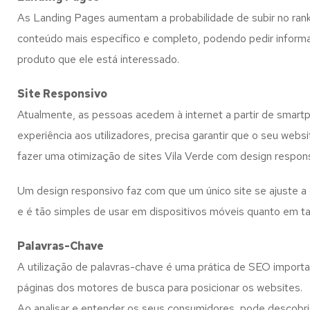
As Landing Pages aumentam a probabilidade de subir no ranki
conteúdo mais específico e completo, podendo pedir informaçõ
produto que ele está interessado.
Site Responsivo
Atualmente, as pessoas acedem à internet a partir de smart
experiência aos utilizadores, precisa garantir que o seu we
fazer uma otimização de sites Vila Verde com design respons
Um design responsivo faz com que um único site se ajuste a 
e é tão simples de usar em dispositivos móveis quanto em t
Palavras-Chave
A utilização de palavras-chave é uma prática de SEO importan
páginas dos motores de busca para posicionar os websites.
Ao analisar e entender os seus consumidores, pode descobrir 