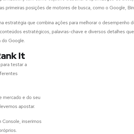
as primeiras posições de motores de busca, como o Google, Bing
 uma estratégia que combina ações para melhorar o desempenho
s, conteúdos estratégicos, palavras-chave e diversos detalhes q
a do Google.
ank It
para testar a
iferentes
de mercado e do seu
 devemos apostar.
h Console, inserimos
próprios.