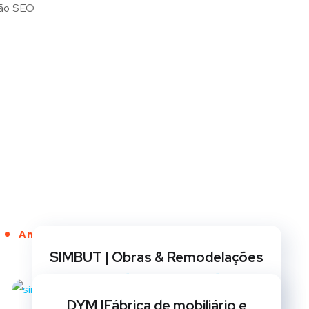
Anos de Serviço
SIMBUT | Obras & Remodelações
BRANDING
/
CRIAÇÃO DE SITES
/
GESTÃO DE REDES
SOCIAIS
/
MARKETING
/
OPTIMIZAÇÃO SEO
/
DYM |Fábrica de mobiliário e