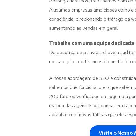
Ao longo dos anos, trabalhamos com em
Ajudamos empresas ambiciosas como a sua
consciência, direcionando o tráfego da 
aumentando as vendas em geral.
Trabalhe com uma
equipa dedicada
De pesquisa de palavras-chave a auditori
nossa equipa de técnicos é constituida d
A nossa abordagem de SEO é construída
sabemos que funciona … e o que sabemo
200 fatores verificados em jogo no algo
maioria das agências vai confiar em tátic
adivinhar com novas táticas que eles es
Visite o Nosso