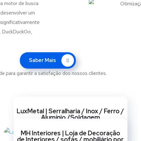
ra motor de busca
o desenvolver um
significativamente
o, DuckDuckGo,
Saber Mais
de para garantir a satisfação dos nossos clientes.
Websites
LuxMetal | Serralharia / Inox / Ferro /
Alumínio /Soldagem
BRANDING
/
CRIAÇÃO DE SITES
/
GESTÃO DE REDES
MH Interiores | Loja de Decoração
SOCIAIS
/
MARKETING
/
OPTIMIZAÇÃO SEO
/
de Interiores / sofás / mobiliário por