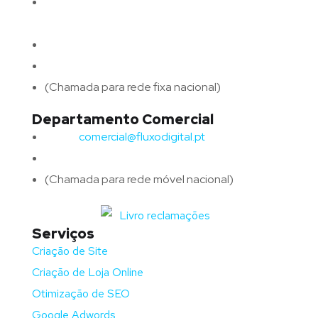
Morada:
Avenida Barros e Soares N.º 375,
4715-213 Braga – Portugal
Email:
geral@fluxodigital.pt
Telefone:
(+351) 253 773 151
(Chamada para rede fixa nacional)
Departamento Comercial
Email:
comercial@fluxodigital.pt
Telefone:
(+351)
917 417 057
(Chamada para rede móvel nacional)
Serviços
Criação de Site
Criação de Loja Online
Otimização de SEO
Google Adwords