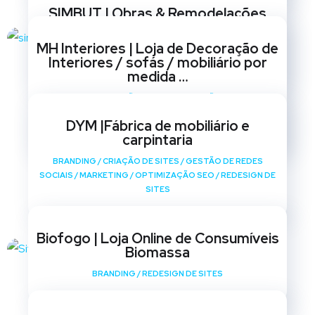
SIMBUT | Obras & Remodelações
BRANDING
/
CRIAÇÃO DE SITES
/
GESTÃO DE REDES
MH Interiores | Loja de Decoração de
SOCIAIS
/
MARKETING
/
OPTIMIZAÇÃO SEO
/
REDESIGN DE
Interiores / sofás / mobiliário por
SITES
medida …
BRANDING
/
CRIAÇÃO DE SITES
/
GESTÃO DE REDES
SOCIAIS
/
MARKETING
/
OPTIMIZAÇÃO SEO
/
REDESIGN DE
DYM |Fábrica de mobiliário e
SITES
carpintaria
BRANDING
/
CRIAÇÃO DE SITES
/
GESTÃO DE REDES
SOCIAIS
/
MARKETING
/
OPTIMIZAÇÃO SEO
/
REDESIGN DE
SITES
Biofogo | Loja Online de Consumíveis
Biomassa
BRANDING
/
REDESIGN DE SITES