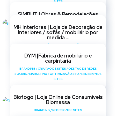
SITES
SIMBUT | Obras & Remodelações
BRANDING
/
CRIAÇÃO DE SITES
/
GESTÃO DE REDES
MH Interiores | Loja de Decoração de
SOCIAIS
/
MARKETING
/
OPTIMIZAÇÃO SEO
/
REDESIGN DE
Interiores / sofás / mobiliário por
SITES
medida …
BRANDING
/
CRIAÇÃO DE SITES
/
GESTÃO DE REDES
SOCIAIS
/
MARKETING
/
OPTIMIZAÇÃO SEO
/
REDESIGN DE
DYM |Fábrica de mobiliário e
SITES
carpintaria
BRANDING
/
CRIAÇÃO DE SITES
/
GESTÃO DE REDES
SOCIAIS
/
MARKETING
/
OPTIMIZAÇÃO SEO
/
REDESIGN DE
SITES
Biofogo | Loja Online de Consumíveis
Biomassa
BRANDING
/
REDESIGN DE SITES