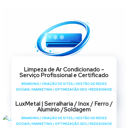
Limpeza de Ar Condicionado –
Serviço Profissional e Certificado
BRANDING
/
CRIAÇÃO DE SITES
/
GESTÃO DE REDES
SOCIAIS
/
MARKETING
/
OPTIMIZAÇÃO SEO
/
REDESIGN DE
SITES
LuxMetal | Serralharia / Inox / Ferro /
Alumínio /Soldagem
BRANDING
/
CRIAÇÃO DE SITES
/
GESTÃO DE REDES
SOCIAIS
/
MARKETING
/
OPTIMIZAÇÃO SEO
/
REDESIGN DE