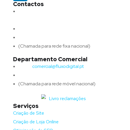
Contactos
Morada:
Avenida Barros e Soares N.º 375,
4715-213 Braga – Portugal
Email:
geral@fluxodigital.pt
Telefone:
(+351) 253 773 151
(Chamada para rede fixa nacional)
Departamento Comercial
Email:
comercial@fluxodigital.pt
Telefone:
(+351)
917 417 057
(Chamada para rede móvel nacional)
Serviços
Criação de Site
Criação de Loja Online