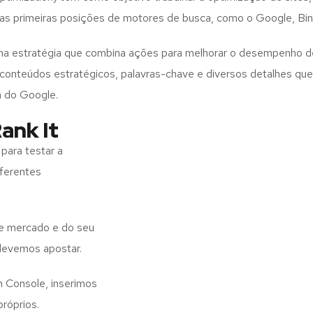
as primeiras posições de motores de busca, como o Google, Bing
 uma estratégia que combina ações para melhorar o desempenho
s, conteúdos estratégicos, palavras-chave e diversos detalhes q
a do Google.
ank It
para testar a
iferentes
de mercado e do seu
 devemos apostar.
h Console, inserimos
próprios.