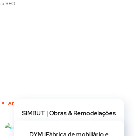
Anos de Serviço
SIMBUT | Obras & Remodelações
BRANDING
/
CRIAÇÃO DE SITES
/
GESTÃO DE REDES
SOCIAIS
/
MARKETING
/
OPTIMIZAÇÃO SEO
/
DYM |Fábrica de mobiliário e