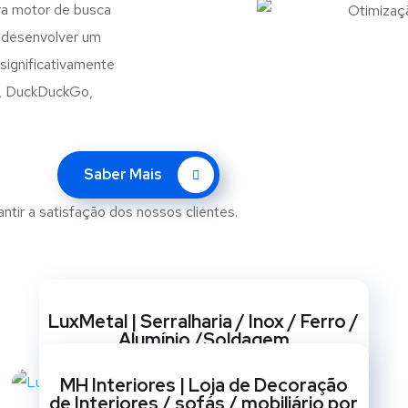
ra motor de busca
o desenvolver um
significativamente
o, DuckDuckGo,
Saber Mais
antir a satisfação dos nossos clientes.
Websites
LuxMetal | Serralharia / Inox / Ferro /
Alumínio /Soldagem
BRANDING
/
CRIAÇÃO DE SITES
/
GESTÃO DE REDES
MH Interiores | Loja de Decoração
SOCIAIS
/
MARKETING
/
OPTIMIZAÇÃO SEO
/
de Interiores / sofás / mobiliário por