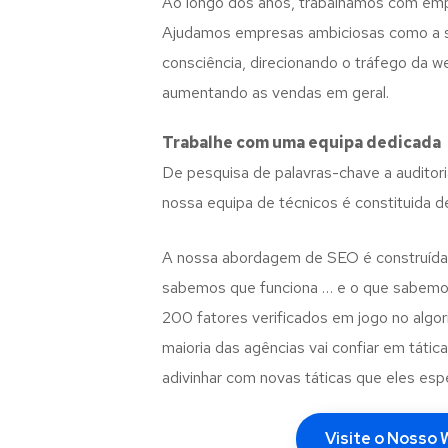
Ao longo dos anos, trabalhamos com em
Ajudamos empresas ambiciosas como a sua
consciência, direcionando o tráfego da 
aumentando as vendas em geral.
Trabalhe com uma
equipa dedicada
De pesquisa de palavras-chave a auditori
nossa equipa de técnicos é constituida d
A nossa abordagem de SEO é construída
sabemos que funciona … e o que sabemo
200 fatores verificados em jogo no algo
maioria das agências vai confiar em tátic
adivinhar com novas táticas que eles es
Visite o Nosso