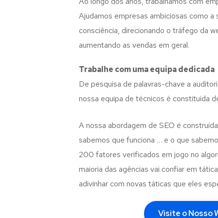
Ao longo dos anos, trabalhamos com em
Ajudamos empresas ambiciosas como a sua
consciência, direcionando o tráfego da 
aumentando as vendas em geral.
Trabalhe com uma
equipa dedicada
De pesquisa de palavras-chave a auditori
nossa equipa de técnicos é constituida d
A nossa abordagem de SEO é construída
sabemos que funciona … e o que sabemo
200 fatores verificados em jogo no algo
maioria das agências vai confiar em tátic
adivinhar com novas táticas que eles es
Visite o Nosso