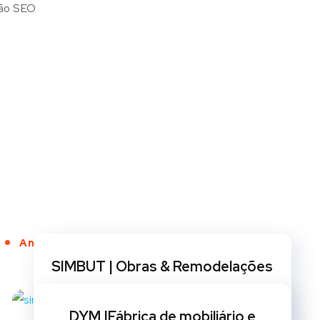
Anos de Serviço
SIMBUT | Obras & Remodelações
BRANDING
/
CRIAÇÃO DE SITES
/
GESTÃO DE REDES
SOCIAIS
/
MARKETING
/
OPTIMIZAÇÃO SEO
/
DYM |Fábrica de mobiliário e