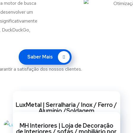
ra motor de busca
o desenvolver um
significativamente
o, DuckDuckGo,
Saber Mais
arantir a satisfação dos nossos clientes.
Websites
LuxMetal | Serralharia / Inox / Ferro /
Alumínio /Soldagem
BRANDING
/
CRIAÇÃO DE SITES
/
GESTÃO DE REDES
MH Interiores | Loja de Decoração
SOCIAIS
/
MARKETING
/
OPTIMIZAÇÃO SEO
/
de Interiores / sofás / mobiliário por