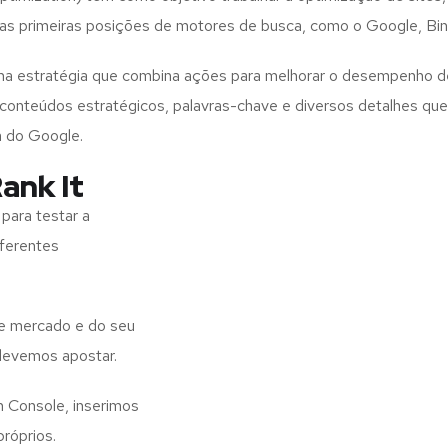
as primeiras posições de motores de busca, como o Google, Bing
 uma estratégia que combina ações para melhorar o desempenho
s, conteúdos estratégicos, palavras-chave e diversos detalhes q
a do Google.
ank It
para testar a
iferentes
de mercado e do seu
 devemos apostar.
h Console, inserimos
próprios.