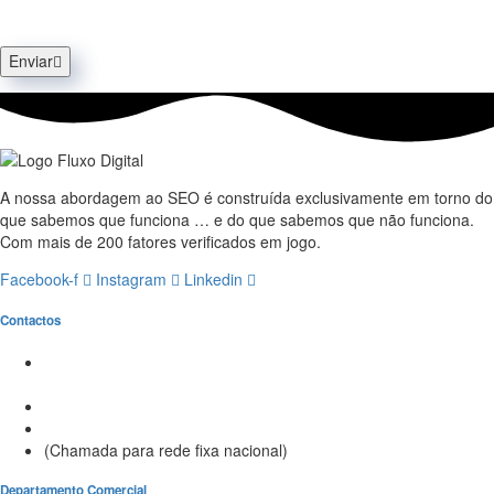
Enviar
A nossa abordagem ao SEO é construída exclusivamente em torno do
que sabemos que funciona … e do que sabemos que não funciona.
Com mais de 200 fatores verificados em jogo.
Facebook-f
Instagram
Linkedin
Contactos
Morada:
Avenida Barros e Soares N.º 375,
4715-213 Braga – Portugal
Email:
geral@fluxodigital.pt
Telefone:
(+351) 253 773 151
(Chamada para rede fixa nacional)
Departamento Comercial