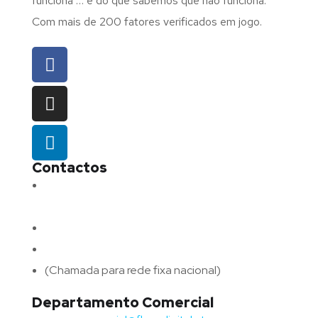
funciona … e do que sabemos que não funciona.
Com mais de 200 fatores verificados em jogo.
Contactos
Morada:
Avenida Barros e Soares N.º 375,
4715-213 Braga – Portugal
Email:
geral@fluxodigital.pt
Telefone:
(+351) 253 773 151
(Chamada para rede fixa nacional)
Departamento Comercial