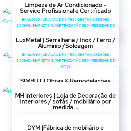
Limpeza de Ar Condicionado –
Serviço Profissional e Certificado
BRANDING
/
CRIAÇÃO DE SITES
/
GESTÃO DE REDES
SOCIAIS
/
MARKETING
/
OPTIMIZAÇÃO SEO
/
REDESIGN DE
SITES
LuxMetal | Serralharia / Inox / Ferro /
Alumínio /Soldagem
BRANDING
/
CRIAÇÃO DE SITES
/
GESTÃO DE REDES
SOCIAIS
/
MARKETING
/
OPTIMIZAÇÃO SEO
/
REDESIGN DE
SITES
SIMBUT | Obras & Remodelações
BRANDING
/
CRIAÇÃO DE SITES
/
GESTÃO DE REDES
MH Interiores | Loja de Decoração de
SOCIAIS
/
MARKETING
/
OPTIMIZAÇÃO SEO
/
REDESIGN DE
Interiores / sofás / mobiliário por
SITES
medida …
BRANDING
/
CRIAÇÃO DE SITES
/
GESTÃO DE REDES
SOCIAIS
/
MARKETING
/
OPTIMIZAÇÃO SEO
/
REDESIGN DE
DYM |Fábrica de mobiliário e
SITES