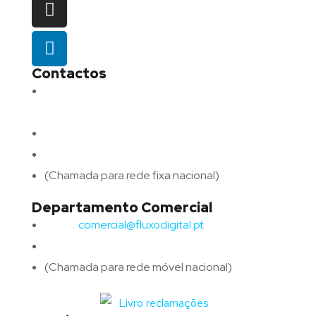
Contactos
Morada:
Avenida Barros e Soares N.º 375,
4715-213 Braga – Portugal
Email:
geral@fluxodigital.pt
Telefone:
(+351) 253 773 151
(Chamada para rede fixa nacional)
Departamento Comercial
Email:
comercial@fluxodigital.pt
Telefone:
(+351)
917 417 057
(Chamada para rede móvel nacional)