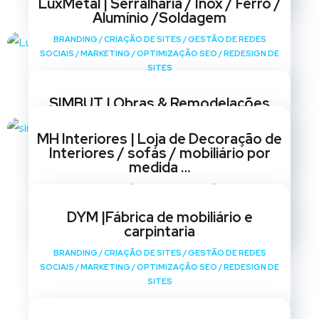
LuxMetal | Serralharia / Inox / Ferro /
Alumínio /Soldagem
BRANDING
/
CRIAÇÃO DE SITES
/
GESTÃO DE REDES
SOCIAIS
/
MARKETING
/
OPTIMIZAÇÃO SEO
/
REDESIGN DE
SITES
SIMBUT | Obras & Remodelações
BRANDING
/
CRIAÇÃO DE SITES
/
GESTÃO DE REDES
MH Interiores | Loja de Decoração de
SOCIAIS
/
MARKETING
/
OPTIMIZAÇÃO SEO
/
REDESIGN DE
Interiores / sofás / mobiliário por
SITES
medida …
BRANDING
/
CRIAÇÃO DE SITES
/
GESTÃO DE REDES
SOCIAIS
/
MARKETING
/
OPTIMIZAÇÃO SEO
/
REDESIGN DE
DYM |Fábrica de mobiliário e
SITES
carpintaria
BRANDING
/
CRIAÇÃO DE SITES
/
GESTÃO DE REDES
SOCIAIS
/
MARKETING
/
OPTIMIZAÇÃO SEO
/
REDESIGN DE
SITES