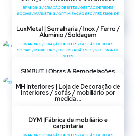
BRANDING
/
CRIAÇÃO DE SITES
/
GESTÃO DE REDES
SOCIAIS
/
MARKETING
/
OPTIMIZAÇÃO SEO
/
REDESIGN DE
SITES
LuxMetal | Serralharia / Inox / Ferro /
Alumínio /Soldagem
BRANDING
/
CRIAÇÃO DE SITES
/
GESTÃO DE REDES
SOCIAIS
/
MARKETING
/
OPTIMIZAÇÃO SEO
/
REDESIGN DE
SITES
SIMBUT | Obras & Remodelações
BRANDING
/
CRIAÇÃO DE SITES
/
GESTÃO DE REDES
MH Interiores | Loja de Decoração de
SOCIAIS
/
MARKETING
/
OPTIMIZAÇÃO SEO
/
REDESIGN DE
Interiores / sofás / mobiliário por
SITES
medida …
BRANDING
/
CRIAÇÃO DE SITES
/
GESTÃO DE REDES
SOCIAIS
/
MARKETING
/
OPTIMIZAÇÃO SEO
/
REDESIGN DE
DYM |Fábrica de mobiliário e
SITES
carpintaria
BRANDING
/
CRIAÇÃO DE SITES
/
GESTÃO DE REDES