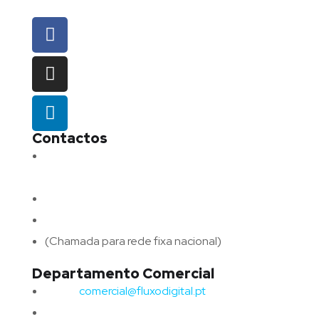
Contactos
Morada:
Avenida Barros e Soares N.º 375,
4715-213 Braga – Portugal
Email:
geral@fluxodigital.pt
Telefone:
(+351) 253 773 151
(Chamada para rede fixa nacional)
Departamento Comercial
Email:
comercial@fluxodigital.pt
Telefone:
(+351)
917 417 057