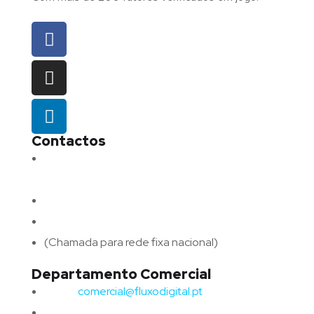
Contactos
Morada:
Avenida Barros e Soares N.º 375,
4715-213 Braga – Portugal
Email:
geral@fluxodigital.pt
Telefone:
(+351) 253 773 151
(Chamada para rede fixa nacional)
Departamento Comercial
Email:
comercial@fluxodigital.pt
Telefone:
(+351)
917 417 057