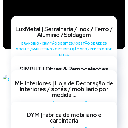
LuxMetal | Serralharia / Inox / Ferro /
Alumínio /Soldagem
BRANDING
/
CRIAÇÃO DE SITES
/
GESTÃO DE REDES
SOCIAIS
/
MARKETING
/
OPTIMIZAÇÃO SEO
/
REDESIGN DE
SITES
SIMBUT | Obras & Remodelações
BRANDING
/
CRIAÇÃO DE SITES
/
GESTÃO DE REDES
MH Interiores | Loja de Decoração de
SOCIAIS
/
MARKETING
/
OPTIMIZAÇÃO SEO
/
REDESIGN DE
Interiores / sofás / mobiliário por
SITES
medida …
BRANDING
/
CRIAÇÃO DE SITES
/
GESTÃO DE REDES
SOCIAIS
/
MARKETING
/
OPTIMIZAÇÃO SEO
/
REDESIGN DE
DYM |Fábrica de mobiliário e
SITES
carpintaria