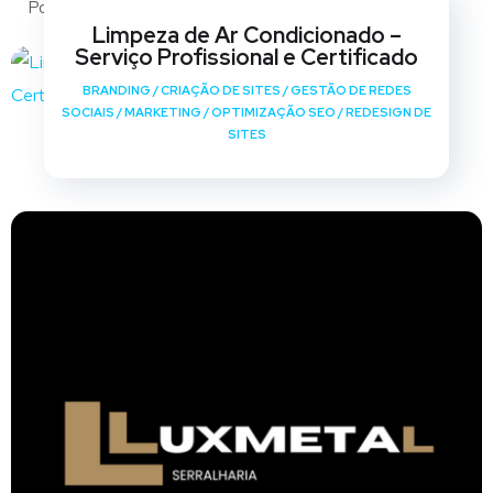
Portfólio
Limpeza de Ar Condicionado –
Serviço Profissional e Certificado
BRANDING
/
CRIAÇÃO DE SITES
/
GESTÃO DE REDES
SOCIAIS
/
MARKETING
/
OPTIMIZAÇÃO SEO
/
REDESIGN DE
SITES