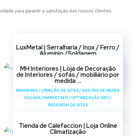
dade para garantir a satisfação dos nossos clientes.
Websites
LuxMetal | Serralharia / Inox / Ferro /
Alumínio /Soldagem
BRANDING
/
CRIAÇÃO DE SITES
/
GESTÃO DE REDES
MH Interiores | Loja de Decoração
SOCIAIS
/
MARKETING
/
OPTIMIZAÇÃO SEO
/
de Interiores / sofás / mobiliário por
REDESIGN DE SITES
medida …
BRANDING
/
CRIAÇÃO DE SITES
/
GESTÃO DE REDES
SOCIAIS
/
MARKETING
/
OPTIMIZAÇÃO SEO
/
REDESIGN DE SITES
Tienda de Calefaccion | Loja Online
Climatização