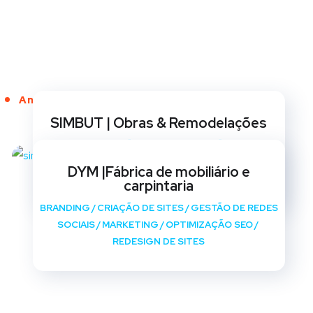
Anos de Serviço
SIMBUT | Obras & Remodelações
BRANDING
/
CRIAÇÃO DE SITES
/
GESTÃO DE REDES
SOCIAIS
/
MARKETING
/
OPTIMIZAÇÃO SEO
/
DYM |Fábrica de mobiliário e
REDESIGN DE SITES
carpintaria
BRANDING
/
CRIAÇÃO DE SITES
/
GESTÃO DE REDES
SOCIAIS
/
MARKETING
/
OPTIMIZAÇÃO SEO
/
REDESIGN DE SITES