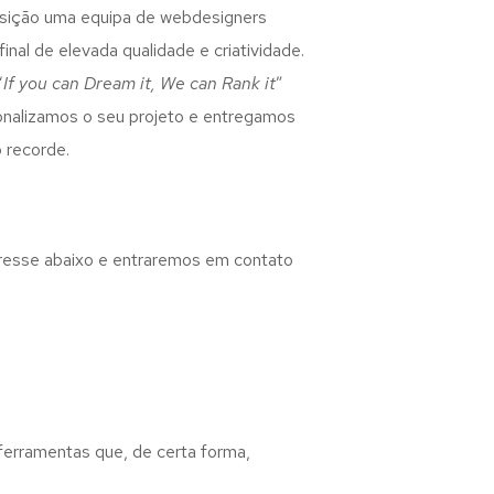
osição uma equipa de webdesigners
inal de elevada qualidade e criatividade.
“
If you can Dream it, We can Rank it
”
rsonalizamos o seu projeto e entregamos
 recorde.
eresse abaixo e entraremos em contato
 ferramentas que, de certa forma,