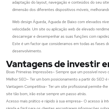
adaptação do layout, navegação e conteúdos do seu site
dimensão dos diferentes dispositivos móveis, melhorand
Web design Águeda, Aguada de Baixo com elevados níve
velocidade. Um site ou aplicação web de elevado rendim
descarregar e desempenhar as suas funções com rapide
Este é um factor que consideramos em todas as fases d
desenvolvimento.
Vantagens de investir 
Boas Primeiras Impressões– Sempre que um possível novo cl
Melhor SEO– Ter um bom posicionamento a partir do SEO é u
Vantagem Competitiva– Ter um site profissional permite-lhe
site tão bom, irão estar sempre um passo atrás.
Acesso mais prático e rápido à sua empresa– O acesso à Inte
rápida e fácil para os clientes encontrarem informações so