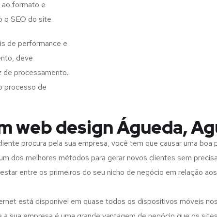
 ao formato e
o o SEO do site.
is de performance e
ento, deve
z de processamento.
o processo de
em web design Águeda, Ag
iente procura pela sua empresa, você tem que causar uma boa p
m dos melhores métodos para gerar novos clientes sem precisar
 estar entre os primeiros do seu nicho de negócio em relação ao
rnet está disponível em quase todos os dispositivos móveis nos
bre a sua empresa é uma grande vantagem de negócio que os site