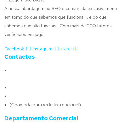
A nossa abordagem ao SEO é construída exclusivamente
em torno do que sabemos que funciona … e do que
sabemos que não funciona. Com mais de 200 fatores
verificados em jogo.
Facebook-f
Instagram
Linkedin
Contactos
Morada:
Avenida Barros e Soares N.º 375,
4715-213 Braga – Portugal
Email:
geral@fluxodigital.pt
Telefone:
(+351) 253 773 151
(Chamada para rede fixa nacional)
Departamento Comercial