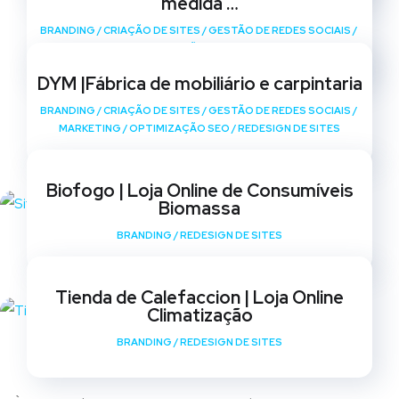
medida …
BRANDING
/
CRIAÇÃO DE SITES
/
GESTÃO DE REDES SOCIAIS
/
MARKETING
/
OPTIMIZAÇÃO SEO
/
REDESIGN DE SITES
DYM |Fábrica de mobiliário e carpintaria
BRANDING
/
CRIAÇÃO DE SITES
/
GESTÃO DE REDES SOCIAIS
/
MARKETING
/
OPTIMIZAÇÃO SEO
/
REDESIGN DE SITES
Biofogo | Loja Online de Consumíveis
Biomassa
BRANDING
/
REDESIGN DE SITES
Tienda de Calefaccion | Loja Online
Climatização
BRANDING
/
REDESIGN DE SITES