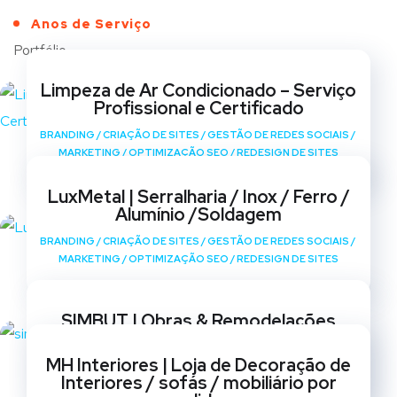
Anos de Serviço
Portfólio
Limpeza de Ar Condicionado – Serviço
Profissional e Certificado
BRANDING
/
CRIAÇÃO DE SITES
/
GESTÃO DE REDES SOCIAIS
/
MARKETING
/
OPTIMIZAÇÃO SEO
/
REDESIGN DE SITES
LuxMetal | Serralharia / Inox / Ferro /
Alumínio /Soldagem
BRANDING
/
CRIAÇÃO DE SITES
/
GESTÃO DE REDES SOCIAIS
/
MARKETING
/
OPTIMIZAÇÃO SEO
/
REDESIGN DE SITES
SIMBUT | Obras & Remodelações
BRANDING
/
CRIAÇÃO DE SITES
/
GESTÃO DE REDES SOCIAIS
/
MH Interiores | Loja de Decoração de
MARKETING
/
OPTIMIZAÇÃO SEO
/
REDESIGN DE SITES
Interiores / sofás / mobiliário por