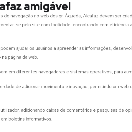
afaz amigável
tas de navegação no web design
Águeda, Alcafaz
devem ser criad
imentar-se pelo site com facilidade, encontrando com eficiência
to podem ajudar os usuários a apreender as informações, desenvo
o na página da web.
e bem em diferentes navegadores e sistemas operativos, para aum
iberdade de adicionar movimento e inovação, permitindo um web 
utilizador, adicionando caixas de comentários e pesquisas de opin
 em boletins informativos.