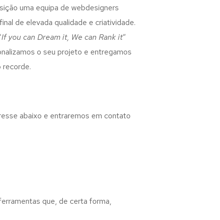
osição uma equipa de webdesigners
inal de elevada qualidade e criatividade.
“
If you can Dream it, We can Rank it
”
rsonalizamos o seu projeto e entregamos
 recorde.
eresse abaixo e entraremos em contato
 ferramentas que, de certa forma,