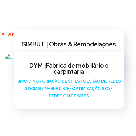
Anos de Serviço
SIMBUT | Obras & Remodelações
BRANDING
/
CRIAÇÃO DE SITES
/
GESTÃO DE REDES
SOCIAIS
/
MARKETING
/
OPTIMIZAÇÃO SEO
/
DYM |Fábrica de mobiliário e
REDESIGN DE SITES
carpintaria
BRANDING
/
CRIAÇÃO DE SITES
/
GESTÃO DE REDES
SOCIAIS
/
MARKETING
/
OPTIMIZAÇÃO SEO
/
REDESIGN DE SITES