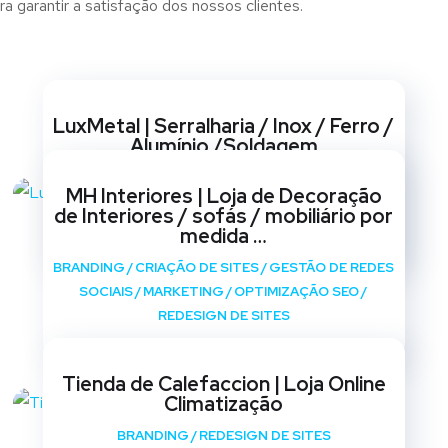
 garantir a satisfação dos nossos clientes.
Websites
LuxMetal | Serralharia / Inox / Ferro /
Alumínio /Soldagem
BRANDING
/
CRIAÇÃO DE SITES
/
GESTÃO DE REDES
MH Interiores | Loja de Decoração
SOCIAIS
/
MARKETING
/
OPTIMIZAÇÃO SEO
/
de Interiores / sofás / mobiliário por
REDESIGN DE SITES
medida …
BRANDING
/
CRIAÇÃO DE SITES
/
GESTÃO DE REDES
SOCIAIS
/
MARKETING
/
OPTIMIZAÇÃO SEO
/
REDESIGN DE SITES
Tienda de Calefaccion | Loja Online
Climatização
BRANDING
/
REDESIGN DE SITES